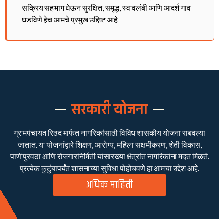
सक्रिय सहभाग घेऊन सुरक्षित, समृद्ध, स्वावलंबी आणि आदर्श गाव
घडविणे हेच आमचे प्रमुख उद्दिष्ट आहे.
सरकारी योजना
ग्रामपंचायत रिठद मार्फत नागरिकांसाठी विविध शासकीय योजना राबवल्या
जातात. या योजनांद्वारे शिक्षण, आरोग्य, महिला सक्षमीकरण, शेती विकास,
पाणीपुरवठा आणि रोजगारनिर्मिती यांसारख्या क्षेत्रांत नागरिकांना मदत मिळते.
प्रत्येक कुटुंबापर्यंत शासनाच्या सुविधा पोहोचवणे हा आमचा उद्देश आहे.
अधिक माहिती