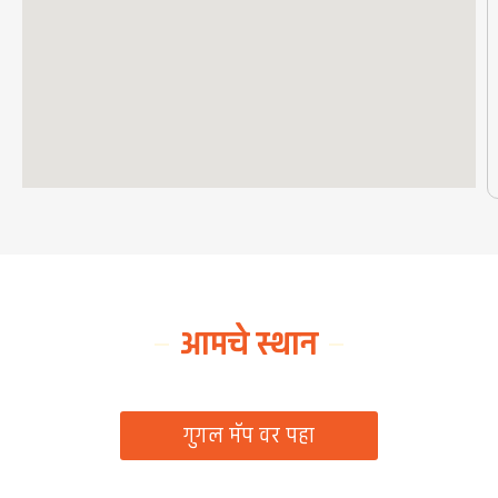
आमचे स्थान
ग्रामपंचायत कार्यालय, रिठद, ता. रिसोड, जि. वाशिम
गुगल मॅप वर पहा