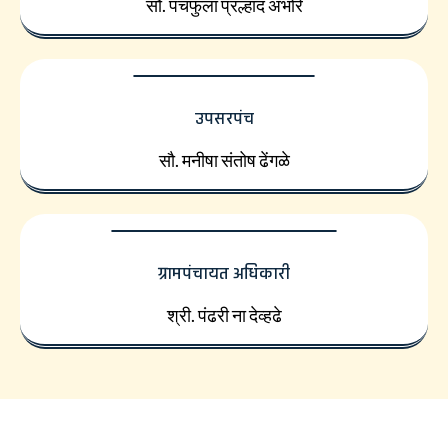
सौ. पंचफुला प्रल्हाद अंभोरे
उपसरपंच
सौ. मनीषा संतोष ढेंगळे
ग्रामपंचायत अधिकारी
श्री. पंढरी ना देव्हढे