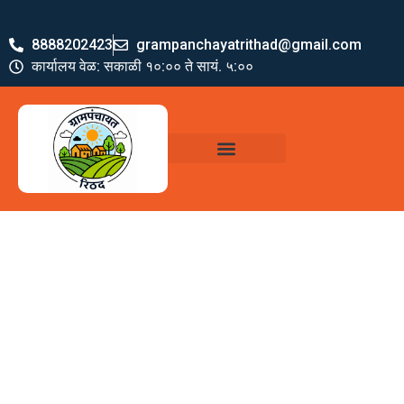
8888202423
grampanchayatrithad@gmail.com
कार्यालय वेळ: सकाळी १०:०० ते सायं. ५:००
ग्रामपंचायत पदाधिकारी
योजना व अभियाने
जमा खर्च पत्रक
ग्रामपंचायत कार्यालय,
रिठद