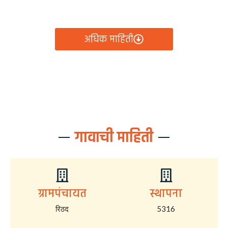
आता रिठद ग्रामपंचायतीचे सर्व निर्णय, विकास कामे, शासकीय
योजना आणि नागरिक सेवा — सर्व काही एका क्लिकवर उपलब्ध!
अधिक माहिती
गावाची माहिती
ग्रामपंचायत
स्थापना
रिठद
5316