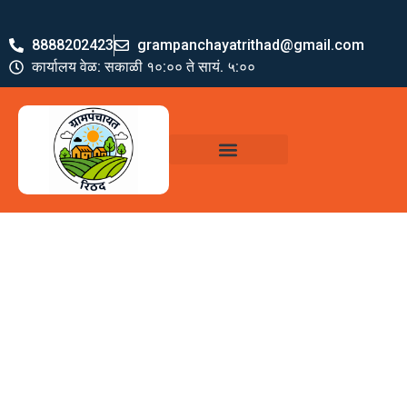
8888202423
grampanchayatrithad@gmail.com
कार्यालय वेळ: सकाळी १०:०० ते सायं. ५:००
ग्रामपंचायत पदाधिकारी
योजना व अभियाने
जमा खर्च पत्रक
ग्रामपंचायत कार्यालय,
रिठद