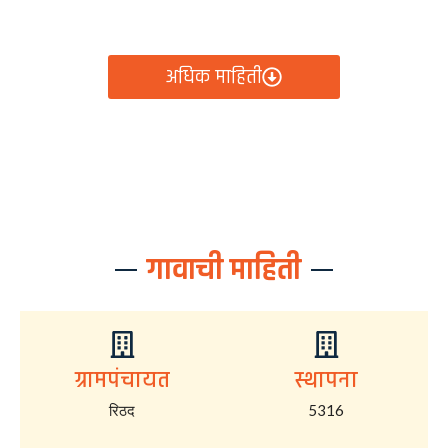
आता रिठद ग्रामपंचायतीचे सर्व निर्णय, विकास कामे, शासकीय
योजना आणि नागरिक सेवा — सर्व काही एका क्लिकवर उपलब्ध!
अधिक माहिती
गावाची माहिती
ग्रामपंचायत
स्थापना
रिठद
5316