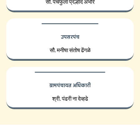
सौ. पंचफुला प्रल्हाद अंभोरे
उपसरपंच
सौ. मनीषा संतोष ढेंगळे
ग्रामपंचायत अधिकारी
श्री. पंढरी ना देव्हढे