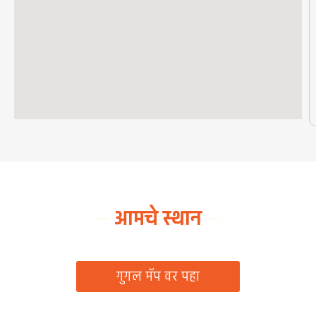
आमचे स्थान
ग्रामपंचायत कार्यालय, रिठद, ता. रिसोड, जि. वाशिम
गुगल मॅप वर पहा