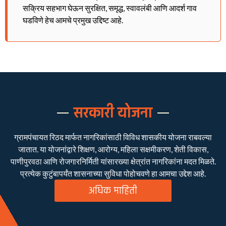
सक्रिय सहभाग घेऊन सुरक्षित, समृद्ध, स्वावलंबी आणि आदर्श गाव
घडविणे हेच आमचे प्रमुख उद्दिष्ट आहे.
सरकारी योजना
ग्रामपंचायत रिठद मार्फत नागरिकांसाठी विविध शासकीय योजना राबवल्या
जातात. या योजनांद्वारे शिक्षण, आरोग्य, महिला सक्षमीकरण, शेती विकास,
पाणीपुरवठा आणि रोजगारनिर्मिती यांसारख्या क्षेत्रांत नागरिकांना मदत मिळते.
प्रत्येक कुटुंबापर्यंत शासनाच्या सुविधा पोहोचवणे हा आमचा उद्देश आहे.
अधिक माहिती