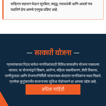
सक्रिय सहभाग घेऊन सुरक्षित, समृद्ध, स्वावलंबी आणि आदर्श गाव
घडविणे हेच आमचे प्रमुख उद्दिष्ट आहे.
सरकारी योजना
ग्रामपंचायत रिठद मार्फत नागरिकांसाठी विविध शासकीय योजना राबवल्या
जातात. या योजनांद्वारे शिक्षण, आरोग्य, महिला सक्षमीकरण, शेती विकास,
पाणीपुरवठा आणि रोजगारनिर्मिती यांसारख्या क्षेत्रांत नागरिकांना मदत मिळते.
प्रत्येक कुटुंबापर्यंत शासनाच्या सुविधा पोहोचवणे हा आमचा उद्देश आहे.
अधिक माहिती