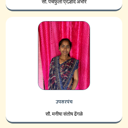
सौ. पंचफुला प्रल्हाद अंभोरे
उपसरपंच
सौ. मनीषा संतोष ढेंगळे