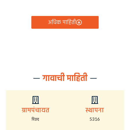
आता रिठद ग्रामपंचायतीचे सर्व निर्णय, विकास कामे, शासकीय
योजना आणि नागरिक सेवा — सर्व काही एका क्लिकवर उपलब्ध!
अधिक माहिती
गावाची माहिती
ग्रामपंचायत
स्थापना
रिठद
5316