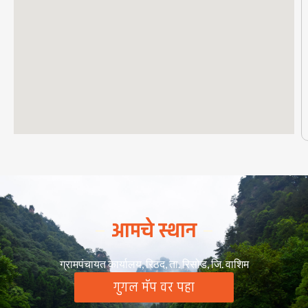
आमचे स्थान
ग्रामपंचायत कार्यालय, रिठद, ता. रिसोड, जि. वाशिम
गुगल मॅप वर पहा