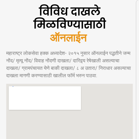
विविध दाखले
मिळविण्यासाठी
ऑ
न
ल
ई
न
अ
र
महाराष्ट्र लोकसेवा हक्क अध्यादेश- २०१५ नुसार ऑनलाईन पद्धतीने जन्म
नोंद/ मृत्यू नोंद/ विवाह नोंदणी दाखला/ दारिद्र्य रेषेखाली असल्याचा
दाखला/ ग्रामपंचायत येणे बाकी दाखला/ ८ अ उतारा/ निराधार असल्याचा
दाखला मागणी करण्यासाठी खालील फॉर्म भरुन पाठवा.