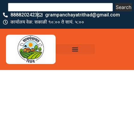
Search
8888202423
grampanchayatrithad@gmail.com
कार्यालय वेळ: सकाळी १०:०० ते सायं. ५:००
ग्रामपंचायत पदाधिकारी
योजना व अभियाने
जमा खर्च पत्रक
ग्रामपंचायत कार्यालय,
रिठद