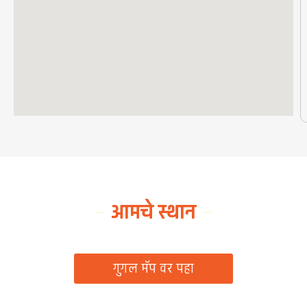
आमचे स्थान
ग्रामपंचायत कार्यालय, रिठद, ता. रिसोड, जि. वाशिम
गुगल मॅप वर पहा