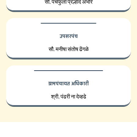
सौ. पंचफुला प्रल्हाद अंभोरे
उपसरपंच
सौ. मनीषा संतोष ढेंगळे
ग्रामपंचायत अधिकारी
श्री. पंढरी ना देव्हढे