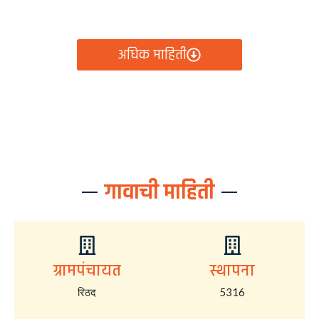
आता रिठद ग्रामपंचायतीचे सर्व निर्णय, विकास कामे, शासकीय
योजना आणि नागरिक सेवा — सर्व काही एका क्लिकवर उपलब्ध!
अधिक माहिती
गावाची माहिती
ग्रामपंचायत
स्थापना
रिठद
5316