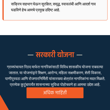
सक्रिय सहभाग घेऊन सुरक्षित, समृद्ध, स्वावलंबी आणि आदर्श गाव
घडविणे हेच आमचे प्रमुख उद्दिष्ट आहे.
सरकारी योजना
ग्रामपंचायत रिठद मार्फत नागरिकांसाठी विविध शासकीय योजना राबवल्या
जातात. या योजनांद्वारे शिक्षण, आरोग्य, महिला सक्षमीकरण, शेती विकास,
पाणीपुरवठा आणि रोजगारनिर्मिती यांसारख्या क्षेत्रांत नागरिकांना मदत मिळते.
प्रत्येक कुटुंबापर्यंत शासनाच्या सुविधा पोहोचवणे हा आमचा उद्देश आहे.
अधिक माहिती