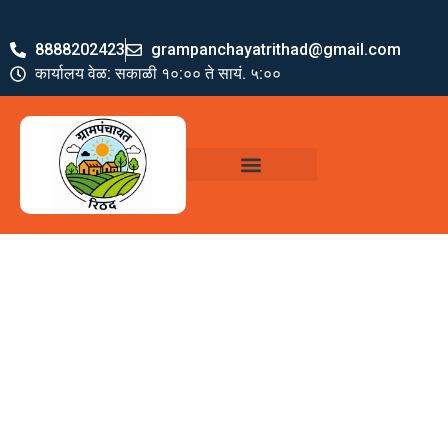
8888202423
grampanchayatrithad@gmail.com
कार्यालय वेळ: सकाळी १०:०० ते सायं. ५:००
ग्रामपंचायत पदाधिकारी
योजना व अभियाने
जमा खर्च पत्रक
ग्रामपंचायत कार्यालय,
रिठद