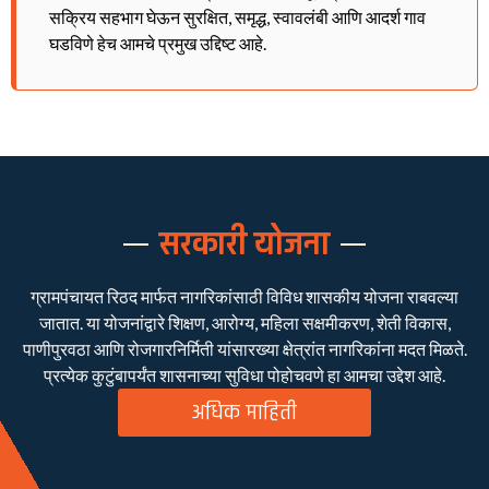
सक्रिय सहभाग घेऊन सुरक्षित, समृद्ध, स्वावलंबी आणि आदर्श गाव
घडविणे हेच आमचे प्रमुख उद्दिष्ट आहे.
सरकारी योजना
ग्रामपंचायत रिठद मार्फत नागरिकांसाठी विविध शासकीय योजना राबवल्या
जातात. या योजनांद्वारे शिक्षण, आरोग्य, महिला सक्षमीकरण, शेती विकास,
पाणीपुरवठा आणि रोजगारनिर्मिती यांसारख्या क्षेत्रांत नागरिकांना मदत मिळते.
प्रत्येक कुटुंबापर्यंत शासनाच्या सुविधा पोहोचवणे हा आमचा उद्देश आहे.
अधिक माहिती