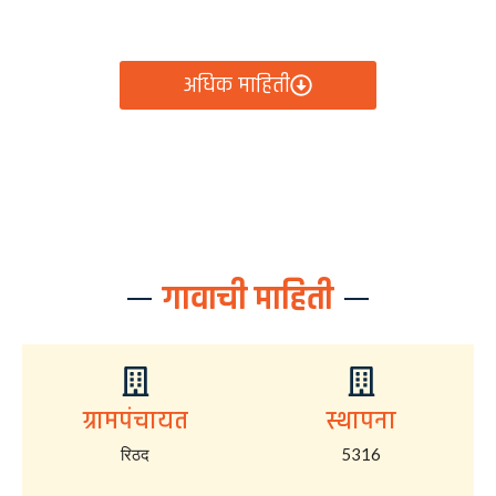
आता रिठद ग्रामपंचायतीचे सर्व निर्णय, विकास कामे, शासकीय
योजना आणि नागरिक सेवा — सर्व काही एका क्लिकवर उपलब्ध!
अधिक माहिती
गावाची माहिती
ग्रामपंचायत
स्थापना
रिठद
5316