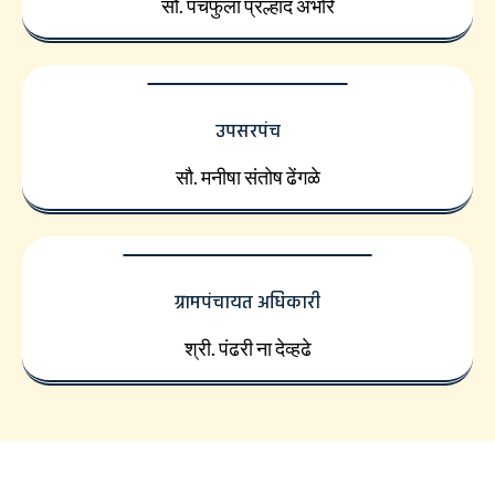
सौ. पंचफुला प्रल्हाद अंभोरे
उपसरपंच
सौ. मनीषा संतोष ढेंगळे
ग्रामपंचायत अधिकारी
श्री. पंढरी ना देव्हढे