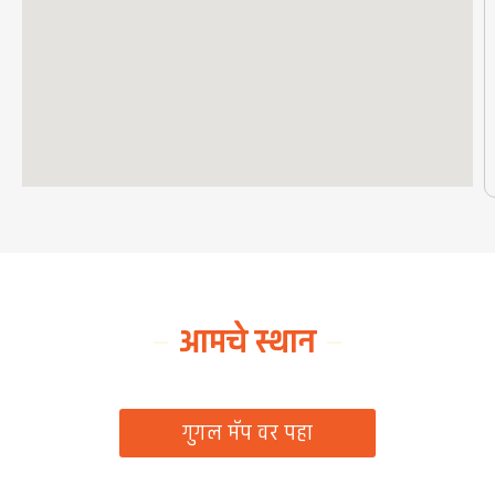
आमचे स्थान
ग्रामपंचायत कार्यालय, रिठद, ता. रिसोड, जि. वाशिम
गुगल मॅप वर पहा