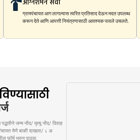
अग्निशमन सेवा
ग्रामपंचायत आग लागल्यास त्वरित प्रतिसाद देऊन मदत उपलब्ध
करून देते आणि आपत्ती नियंत्रणासाठी आवश्यक पावले उचलते.
िण्यासाठी
्ज
धतीने जन्म नोंद/ मृत्यू नोंद/ विवाह
मपंचायत येणे बाकी दाखला/ ८ अ
ल फॉर्म भरुन पाठवा.