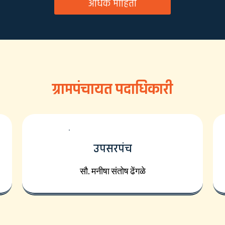
अधिक माहिती
ग्रामपंचायत पदाधिकारी
उपसरपंच
सौ. मनीषा संतोष ढेंगळे