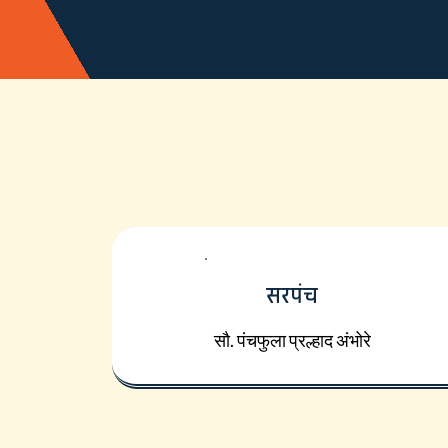
सरपंच
सौ. पंचफुला प्रल्हाद अंभोरे