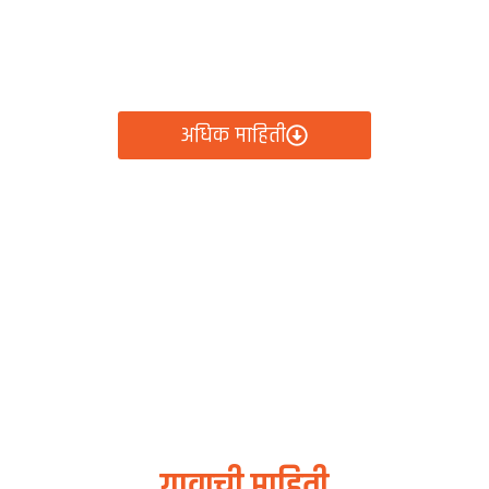
रामपंचायत कार्यालय, र
ायतीचे सर्व निर्णय, विकास कामे, शासकीय योजना आणि नागरिक से
क्लिकवर उपलब्ध!
अधिक माहिती
गावाची माहिती