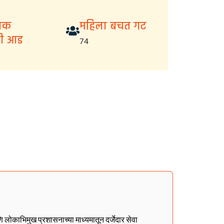
निक
महिला बचत गट
ची आड
74
णि लोकाभिमुख प्रशासनाच्या माध्यमातून दर्जेदार सेवा