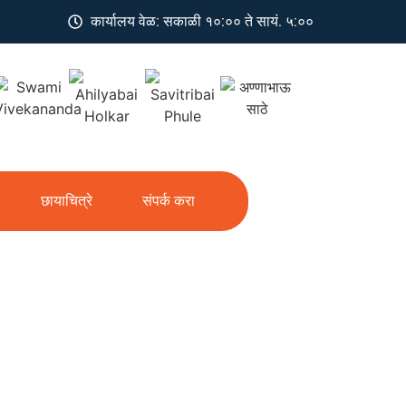
कार्यालय वेळ: सकाळी १०:०० ते सायं. ५:००
छायाचित्रे
संपर्क करा