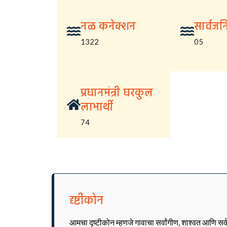
नळ कनेक्शन
सार्वज
1322
05
प्रधानमंत्री घरकुल
लाभार्थी
74
दृष्टीकोन
आमचा दृष्टीकोन म्हणजे गावाचा सर्वांगीण, शाश्वत आणि सर