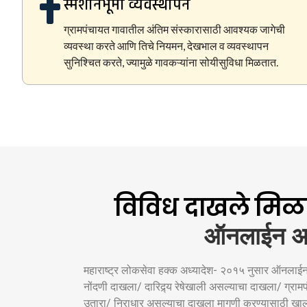
स्मशानभूमी व्यवस्थापन
ग्रामपंचायत गावातील अंतिम संस्कारासाठी आवश्यक जागेची
व्यवस्था करते आणि तिचे नियमन, देखभाल व व्यवस्थापन
सुनिश्चित करते, ज्यामुळे गावकऱ्यांना सोयीसुविधा मिळतात.
विविध दाखले मिळव
ऑनलाईन अर
महाराष्ट्र लोकसेवा हक्क अध्यादेश- २०१५ नुसार ऑनलाईन पद्
नोंदणी दाखला/ दारिद्र्य रेषेखाली असल्याचा दाखला/ ग्रा
उतारा/ निराधार असल्याचा दाखला मागणी करण्यासाठी खाली