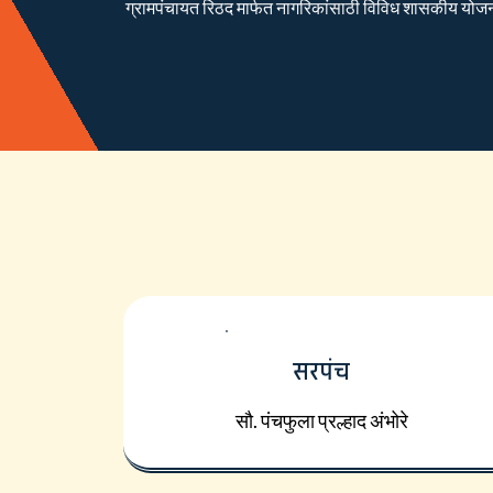
ग्रामपंचायत रिठद मार्फत नागरिकांसाठी विविध शासकीय योजना रा
सरपंच
सौ. पंचफुला प्रल्हाद अंभोरे