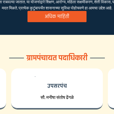
बवल्या जातात. या योजनांद्वारे शिक्षण, आरोग्य, महिला सक्षमीकरण, शेती विकास, पाण
मदत मिळते. प्रत्येक कुटुंबापर्यंत शासनाच्या सुविधा पोहोचवणे हा आमचा उद्देश आहे.
अधिक माहिती
ग्रामपंचायत पदाधिकारी
उपसरपंच
सौ. मनीषा संतोष ढेंगळे