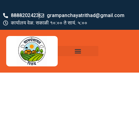
8888202423
grampanchayatrithad@gmail.com
कार्यालय वेळ: सकाळी १०:०० ते सायं. ५:००
ग्रामपंचायत पदाधिकारी
योजना व अभियाने
जमा खर्च पत्रक
ग्रामपंचायत कार्यालय,
रिठद