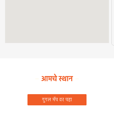
आमचे स्थान
ग्रामपंचायत कार्यालय, रिठद, ता. रिसोड, जि. वाशिम
गुगल मॅप वर पहा