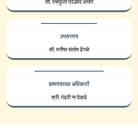
सौ. पंचफुला प्रल्हाद अंभोरे
उपसरपंच
सौ. मनीषा संतोष ढेंगळे
ग्रामपंचायत अधिकारी
श्री. पंढरी ना देव्हढे