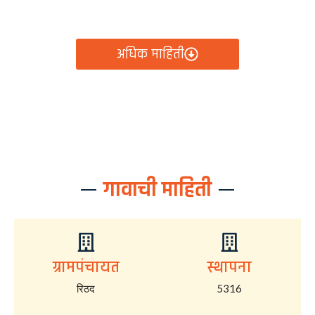
आता रिठद ग्रामपंचायतीचे सर्व निर्णय, विकास कामे, शासकीय
योजना आणि नागरिक सेवा — सर्व काही एका क्लिकवर उपलब्ध!
अधिक माहिती
गावाची माहिती
ग्रामपंचायत
स्थापना
रिठद
5316