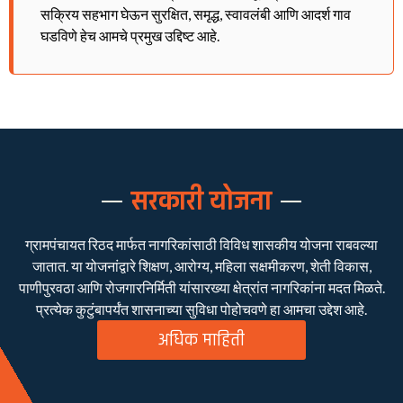
सक्रिय सहभाग घेऊन सुरक्षित, समृद्ध, स्वावलंबी आणि आदर्श गाव
घडविणे हेच आमचे प्रमुख उद्दिष्ट आहे.
सरकारी योजना
ग्रामपंचायत रिठद मार्फत नागरिकांसाठी विविध शासकीय योजना राबवल्या
जातात. या योजनांद्वारे शिक्षण, आरोग्य, महिला सक्षमीकरण, शेती विकास,
पाणीपुरवठा आणि रोजगारनिर्मिती यांसारख्या क्षेत्रांत नागरिकांना मदत मिळते.
प्रत्येक कुटुंबापर्यंत शासनाच्या सुविधा पोहोचवणे हा आमचा उद्देश आहे.
अधिक माहिती