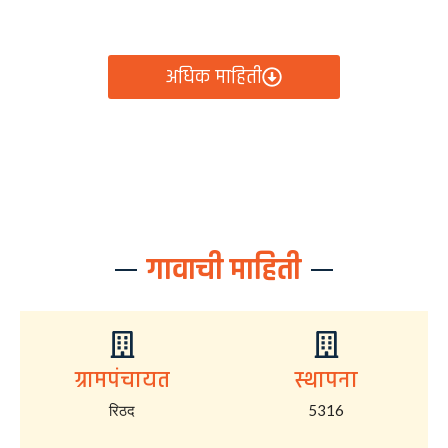
आता रिठद ग्रामपंचायतीचे सर्व निर्णय, विकास कामे, शासकीय
योजना आणि नागरिक सेवा — सर्व काही एका क्लिकवर उपलब्ध!
अधिक माहिती
गावाची माहिती
ग्रामपंचायत
स्थापना
रिठद
5316