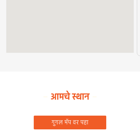
आमचे स्थान
ग्रामपंचायत कार्यालय, रिठद, ता. रिसोड, जि. वाशिम
गुगल मॅप वर पहा