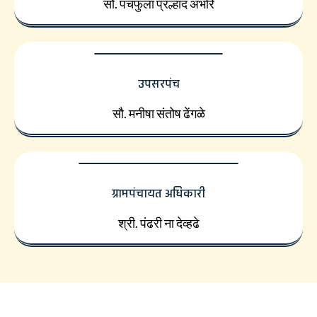
सौ. पंचफुला प्रल्हाद अंभोरे
उपसरपंच
सौ. मनीषा संतोष ढेंगळे
ग्रामपंचायत अधिकारी
श्री. पंढरी ना देव्हढे