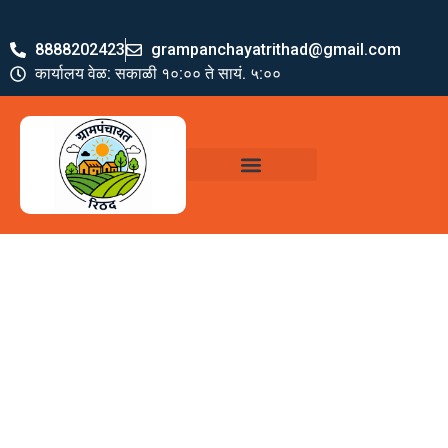
8888202423
grampanchayatrithad@gmail.com
कार्यालय वेळ: सकाळी १०:०० ते सायं. ५:००
ग्रामपंचायत पदाधिकारी
योजना व अभियाने
जमा खर्च पत्रक
ग्रामपंचायत कार्यालय,
रिठद