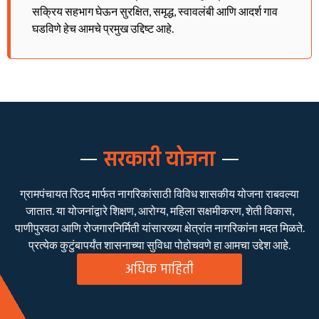
सक्रिय सहभाग घेऊन सुरक्षित, समृद्ध, स्वावलंबी आणि आदर्श गाव
घडविणे हेच आमचे प्रमुख उद्दिष्ट आहे.
सरकारी योजना
ग्रामपंचायत रिठद मार्फत नागरिकांसाठी विविध शासकीय योजना राबवल्या
जातात. या योजनांद्वारे शिक्षण, आरोग्य, महिला सक्षमीकरण, शेती विकास,
पाणीपुरवठा आणि रोजगारनिर्मिती यांसारख्या क्षेत्रांत नागरिकांना मदत मिळते.
प्रत्येक कुटुंबापर्यंत शासनाच्या सुविधा पोहोचवणे हा आमचा उद्देश आहे.
अधिक माहिती