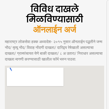
विविध दाखले
मिळविण्यासाठी
ऑ
न
ल
ई
न
अ
र
महाराष्ट्र लोकसेवा हक्क अध्यादेश- २०१५ नुसार ऑनलाईन पद्धतीने जन्म
नोंद/ मृत्यू नोंद/ विवाह नोंदणी दाखला/ दारिद्र्य रेषेखाली असल्याचा
दाखला/ ग्रामपंचायत येणे बाकी दाखला/ ८ अ उतारा/ निराधार असल्याचा
दाखला मागणी करण्यासाठी खालील फॉर्म भरुन पाठवा.