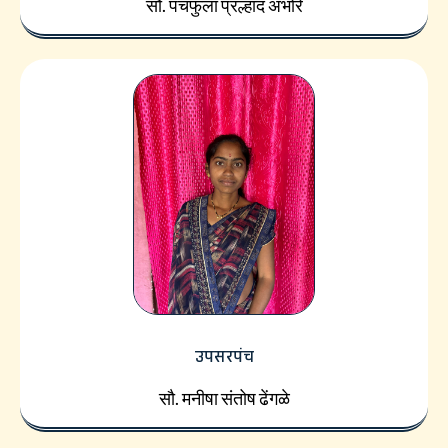
सौ. पंचफुला प्रल्हाद अंभोरे
उपसरपंच
सौ. मनीषा संतोष ढेंगळे