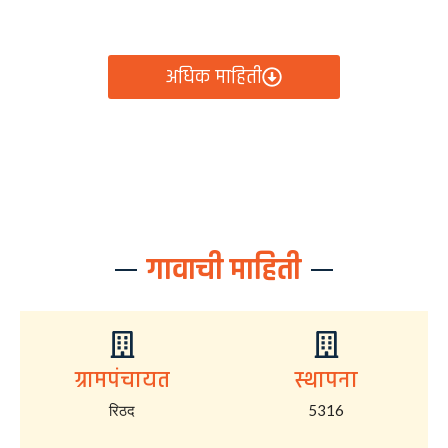
आता रिठद ग्रामपंचायतीचे सर्व निर्णय, विकास कामे, शासकीय
योजना आणि नागरिक सेवा — सर्व काही एका क्लिकवर उपलब्ध!
अधिक माहिती
गावाची माहिती
ग्रामपंचायत
स्थापना
रिठद
5316