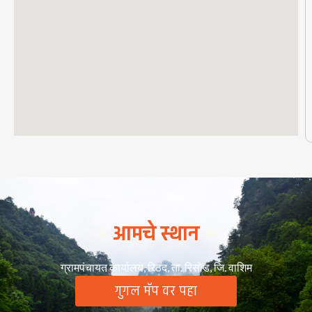
आमचे स्थान
ग्रामपंचायत कार्यालय, रिठद, ता. रिसोड, जि. वाशिम
गुगल मॅप वर पहा