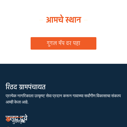
आमचे स्थान
ग्रामपंचायत कार्यालय, रिठद, ता. रिसोड, जि. वाशिम
गुगल मॅप वर पहा
रिठद ग्रामपंचायत
प्रत्येक नागरिकाला उत्कृष्ट सेवा प्रदान करून गावाच्या सर्वांगीण विकासाचा संकल्प
आम्ही केला आहे.
जलद दुवे
मुख्यपृष्ठ