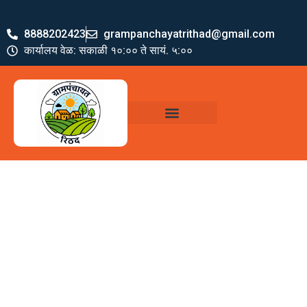
8888202423
grampanchayatrithad@gmail.com
कार्यालय वेळ: सकाळी १०:०० ते सायं. ५:००
ग्रामपंचायत पदाधिकारी
योजना व अभियाने
जमा खर्च पत्रक
ग्रामपंचायत कार्यालय,
रिठद