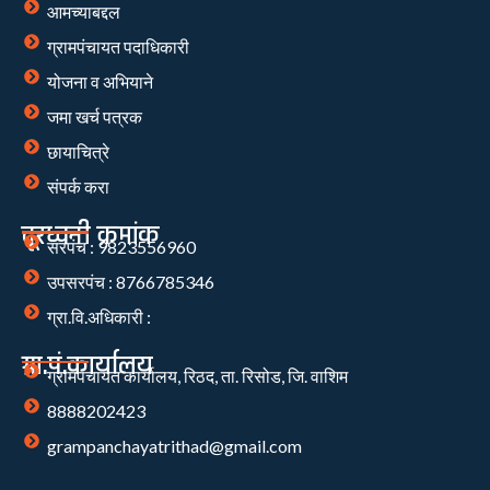
आमच्याबद्दल
ग्रामपंचायत पदाधिकारी
योजना व अभियाने
जमा खर्च पत्रक
छायाचित्रे
संपर्क करा
दूरध्वनी क्रमांक
सरपंच : 9823556960
उपसरपंच : 8766785346
ग्रा.वि.अधिकारी :
ग्रा.पं.कार्यालय
ग्रामपंचायत कार्यालय, रिठद, ता. रिसोड, जि. वाशिम
8888202423
grampanchayatrithad@gmail.com