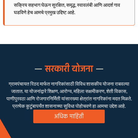
सक्रिय सहभाग घेऊन सुरक्षित, समृद्ध, स्वावलंबी आणि आदर्श गाव
घडविणे हेच आमचे प्रमुख उद्दिष्ट आहे.
सरकारी योजना
ग्रामपंचायत रिठद मार्फत नागरिकांसाठी विविध शासकीय योजना राबवल्या
जातात. या योजनांद्वारे शिक्षण, आरोग्य, महिला सक्षमीकरण, शेती विकास,
पाणीपुरवठा आणि रोजगारनिर्मिती यांसारख्या क्षेत्रांत नागरिकांना मदत मिळते.
प्रत्येक कुटुंबापर्यंत शासनाच्या सुविधा पोहोचवणे हा आमचा उद्देश आहे.
अधिक माहिती