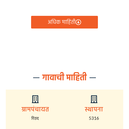
आता रिठद ग्रामपंचायतीचे सर्व निर्णय, विकास कामे, शासकीय
योजना आणि नागरिक सेवा — सर्व काही एका क्लिकवर उपलब्ध!
अधिक माहिती
गावाची माहिती
ग्रामपंचायत
स्थापना
रिठद
5316