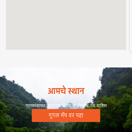
आमचे स्थान
ग्रामपंचायत कार्यालय, रिठद, ता. रिसोड, जि. वाशिम
गुगल मॅप वर पहा