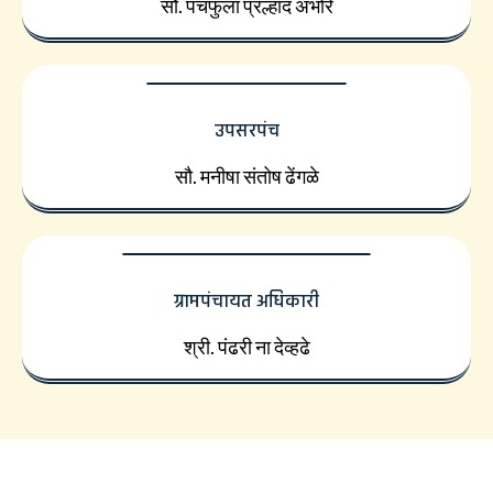
सौ. पंचफुला प्रल्हाद अंभोरे
उपसरपंच
सौ. मनीषा संतोष ढेंगळे
ग्रामपंचायत अधिकारी
श्री. पंढरी ना देव्हढे