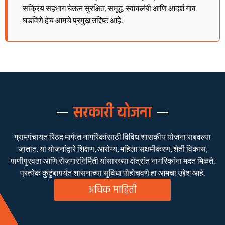
सक्रिय सहभाग घेऊन सुरक्षित, समृद्ध, स्वावलंबी आणि आदर्श गाव
घडविणे हेच आमचे प्रमुख उद्दिष्ट आहे.
सरकारी योजना
ग्रामपंचायत रिठद मार्फत नागरिकांसाठी विविध शासकीय योजना राबवल्या
जातात. या योजनांद्वारे शिक्षण, आरोग्य, महिला सक्षमीकरण, शेती विकास,
पाणीपुरवठा आणि रोजगारनिर्मिती यांसारख्या क्षेत्रांत नागरिकांना मदत मिळते.
प्रत्येक कुटुंबापर्यंत शासनाच्या सुविधा पोहोचवणे हा आमचा उद्देश आहे.
अधिक माहिती