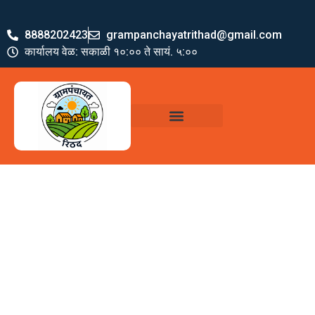
8888202423
grampanchayatrithad@gmail.com
कार्यालय वेळ: सकाळी १०:०० ते सायं. ५:००
ग्रामपंचायत पदाधिकारी
योजना व अभियाने
जमा खर्च पत्रक
ग्रामपंचायत कार्यालय,
रिठद