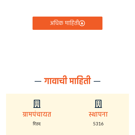
आता रिठद ग्रामपंचायतीचे सर्व निर्णय, विकास कामे, शासकीय
योजना आणि नागरिक सेवा — सर्व काही एका क्लिकवर उपलब्ध!
अधिक माहिती
गावाची माहिती
ग्रामपंचायत
स्थापना
रिठद
5316