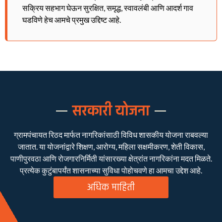
सक्रिय सहभाग घेऊन सुरक्षित, समृद्ध, स्वावलंबी आणि आदर्श गाव
घडविणे हेच आमचे प्रमुख उद्दिष्ट आहे.
सरकारी योजना
ग्रामपंचायत रिठद मार्फत नागरिकांसाठी विविध शासकीय योजना राबवल्या
जातात. या योजनांद्वारे शिक्षण, आरोग्य, महिला सक्षमीकरण, शेती विकास,
पाणीपुरवठा आणि रोजगारनिर्मिती यांसारख्या क्षेत्रांत नागरिकांना मदत मिळते.
प्रत्येक कुटुंबापर्यंत शासनाच्या सुविधा पोहोचवणे हा आमचा उद्देश आहे.
अधिक माहिती