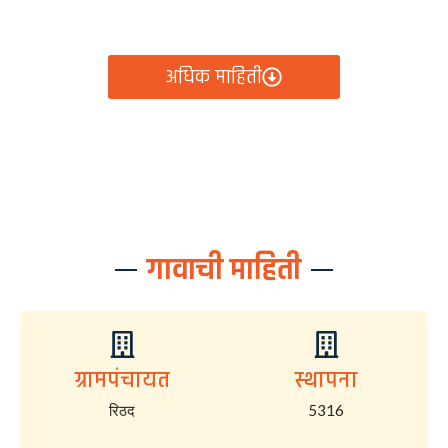
आता रिठद ग्रामपंचायतीचे सर्व निर्णय, विकास कामे, शासकीय
योजना आणि नागरिक सेवा — सर्व काही एका क्लिकवर उपलब्ध!
अधिक माहिती
गावाची माहिती
ग्रामपंचायत
स्थापना
रिठद
5316