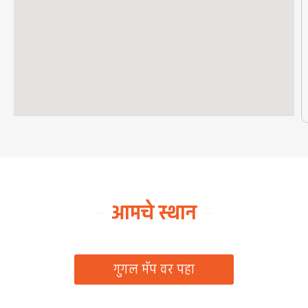
आमचे स्थान
ग्रामपंचायत कार्यालय, रिठद, ता. रिसोड, जि. वाशिम
गुगल मॅप वर पहा