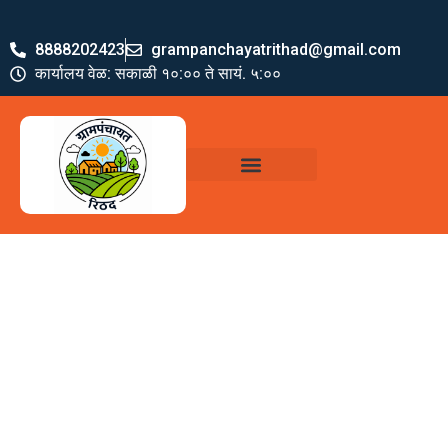
8888202423
grampanchayatrithad@gmail.com
कार्यालय वेळ: सकाळी १०:०० ते सायं. ५:००
ग्रामपंचायत पदाधिकारी
योजना व अभियाने
जमा खर्च पत्रक
ग्रामपंचायत कार्यालय,
रिठद