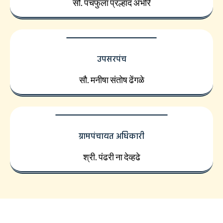
सौ. पंचफुला प्रल्हाद अंभोरे
उपसरपंच
सौ. मनीषा संतोष ढेंगळे
ग्रामपंचायत अधिकारी
श्री. पंढरी ना देव्हढे