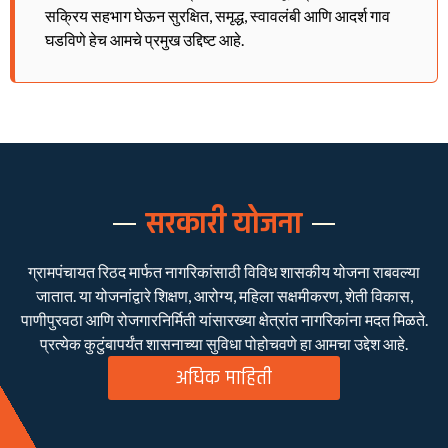
सक्रिय सहभाग घेऊन सुरक्षित, समृद्ध, स्वावलंबी आणि आदर्श गाव
घडविणे हेच आमचे प्रमुख उद्दिष्ट आहे.
सरकारी योजना
ग्रामपंचायत रिठद मार्फत नागरिकांसाठी विविध शासकीय योजना राबवल्या
जातात. या योजनांद्वारे शिक्षण, आरोग्य, महिला सक्षमीकरण, शेती विकास,
पाणीपुरवठा आणि रोजगारनिर्मिती यांसारख्या क्षेत्रांत नागरिकांना मदत मिळते.
प्रत्येक कुटुंबापर्यंत शासनाच्या सुविधा पोहोचवणे हा आमचा उद्देश आहे.
अधिक माहिती