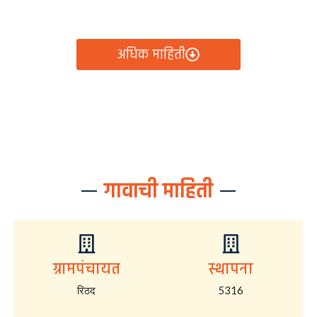
आता रिठद ग्रामपंचायतीचे सर्व निर्णय, विकास कामे, शासकीय
योजना आणि नागरिक सेवा — सर्व काही एका क्लिकवर उपलब्ध!
अधिक माहिती
गावाची माहिती
ग्रामपंचायत
स्थापना
रिठद
5316