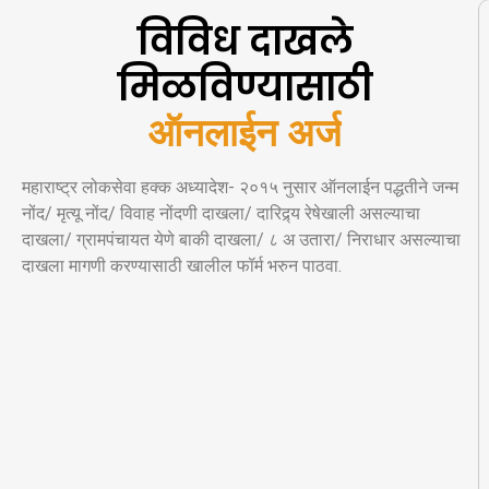
विविध दाखले
मिळविण्यासाठी
ऑ
न
ल
ई
न
अ
र
महाराष्ट्र लोकसेवा हक्क अध्यादेश- २०१५ नुसार ऑनलाईन पद्धतीने जन्म
नोंद/ मृत्यू नोंद/ विवाह नोंदणी दाखला/ दारिद्र्य रेषेखाली असल्याचा
दाखला/ ग्रामपंचायत येणे बाकी दाखला/ ८ अ उतारा/ निराधार असल्याचा
दाखला मागणी करण्यासाठी खालील फॉर्म भरुन पाठवा.