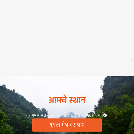
आमचे स्थान
ग्रामपंचायत कार्यालय, रिठद, ता. रिसोड, जि. वाशिम
गुगल मॅप वर पहा