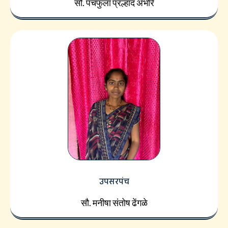
सौ. पंचफुला प्रल्हाद अंभोरे
उपसरपंच
सौ. मनीषा संतोष ढेंगळे