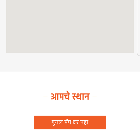
आमचे स्थान
ग्रामपंचायत कार्यालय, रिठद, ता. रिसोड, जि. वाशिम
गुगल मॅप वर पहा