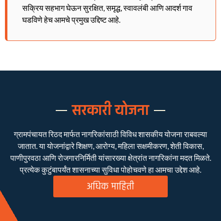
सक्रिय सहभाग घेऊन सुरक्षित, समृद्ध, स्वावलंबी आणि आदर्श गाव
घडविणे हेच आमचे प्रमुख उद्दिष्ट आहे.
सरकारी योजना
ग्रामपंचायत रिठद मार्फत नागरिकांसाठी विविध शासकीय योजना राबवल्या
जातात. या योजनांद्वारे शिक्षण, आरोग्य, महिला सक्षमीकरण, शेती विकास,
पाणीपुरवठा आणि रोजगारनिर्मिती यांसारख्या क्षेत्रांत नागरिकांना मदत मिळते.
प्रत्येक कुटुंबापर्यंत शासनाच्या सुविधा पोहोचवणे हा आमचा उद्देश आहे.
अधिक माहिती