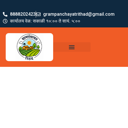
8888202423
grampanchayatrithad@gmail.com
कार्यालय वेळ: सकाळी १०:०० ते सायं. ५:००
ग्रामपंचायत पदाधिकारी
योजना व अभियाने
जमा खर्च पत्रक
ग्रामपंचायत कार्यालय,
रिठद