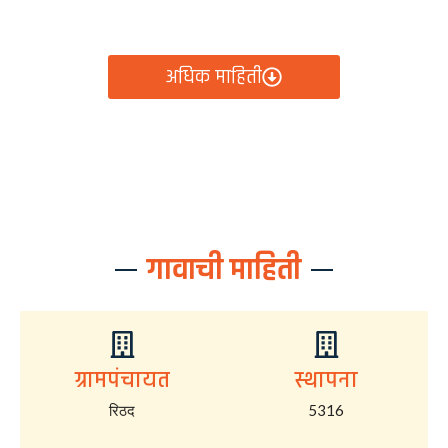
आता रिठद ग्रामपंचायतीचे सर्व निर्णय, विकास कामे, शासकीय
योजना आणि नागरिक सेवा — सर्व काही एका क्लिकवर उपलब्ध!
अधिक माहिती
गावाची माहिती
ग्रामपंचायत
स्थापना
रिठद
5316