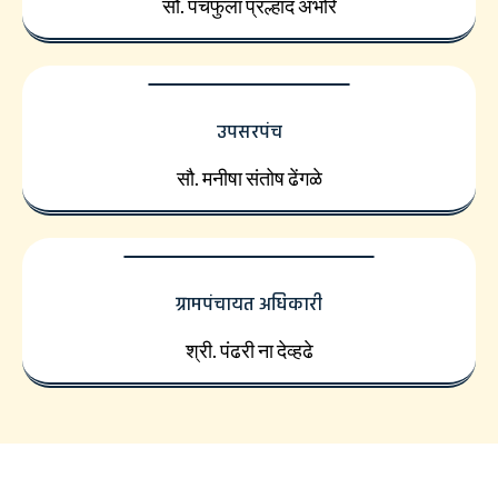
सौ. पंचफुला प्रल्हाद अंभोरे
उपसरपंच
सौ. मनीषा संतोष ढेंगळे
ग्रामपंचायत अधिकारी
श्री. पंढरी ना देव्हढे