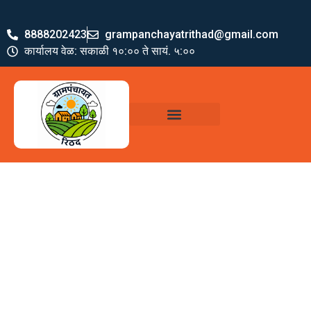
8888202423
grampanchayatrithad@gmail.com
कार्यालय वेळ: सकाळी १०:०० ते सायं. ५:००
ग्रामपंचायत पदाधिकारी
योजना व अभियाने
जमा खर्च पत्रक
ग्रामपंचायत कार्यालय,
रिठद