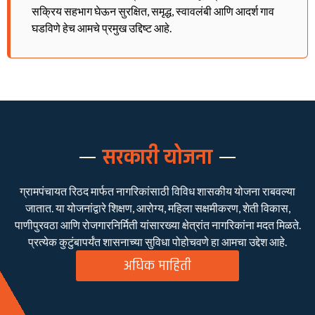
सक्रिय सहभाग घेऊन सुरक्षित, समृद्ध, स्वावलंबी आणि आदर्श गाव
घडविणे हेच आमचे प्रमुख उद्दिष्ट आहे.
सरकारी योजना
ग्रामपंचायत रिठद मार्फत नागरिकांसाठी विविध शासकीय योजना राबवल्या
जातात. या योजनांद्वारे शिक्षण, आरोग्य, महिला सक्षमीकरण, शेती विकास,
पाणीपुरवठा आणि रोजगारनिर्मिती यांसारख्या क्षेत्रांत नागरिकांना मदत मिळते.
प्रत्येक कुटुंबापर्यंत शासनाच्या सुविधा पोहोचवणे हा आमचा उद्देश आहे.
अधिक माहिती