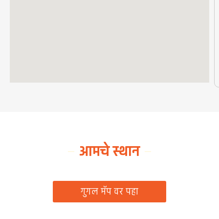
आमचे स्थान
ग्रामपंचायत कार्यालय, रिठद, ता. रिसोड, जि. वाशिम
गुगल मॅप वर पहा