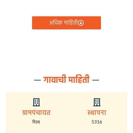
आता रिठद ग्रामपंचायतीचे सर्व निर्णय, विकास कामे, शासकीय
योजना आणि नागरिक सेवा — सर्व काही एका क्लिकवर उपलब्ध!
अधिक माहिती
गावाची माहिती
ग्रामपंचायत
स्थापना
रिठद
5316