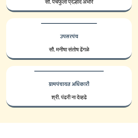
सौ. पंचफुला प्रल्हाद अंभोरे
उपसरपंच
सौ. मनीषा संतोष ढेंगळे
ग्रामपंचायत अधिकारी
श्री. पंढरी ना देव्हढे