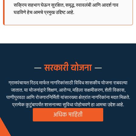
सक्रिय सहभाग घेऊन सुरक्षित, समृद्ध, स्वावलंबी आणि आदर्श गाव
घडविणे हेच आमचे प्रमुख उद्दिष्ट आहे.
सरकारी योजना
ग्रामपंचायत रिठद मार्फत नागरिकांसाठी विविध शासकीय योजना राबवल्या
जातात. या योजनांद्वारे शिक्षण, आरोग्य, महिला सक्षमीकरण, शेती विकास,
पाणीपुरवठा आणि रोजगारनिर्मिती यांसारख्या क्षेत्रांत नागरिकांना मदत मिळते.
प्रत्येक कुटुंबापर्यंत शासनाच्या सुविधा पोहोचवणे हा आमचा उद्देश आहे.
अधिक माहिती