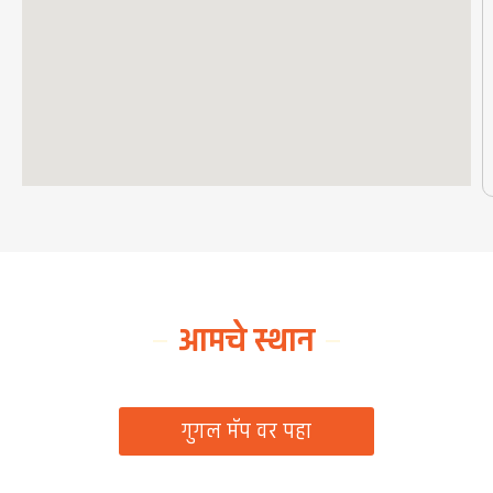
आमचे स्थान
ग्रामपंचायत कार्यालय, रिठद, ता. रिसोड, जि. वाशिम
गुगल मॅप वर पहा