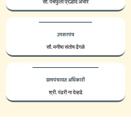
सौ. पंचफुला प्रल्हाद अंभोरे
उपसरपंच
सौ. मनीषा संतोष ढेंगळे
ग्रामपंचायत अधिकारी
श्री. पंढरी ना देव्हढे