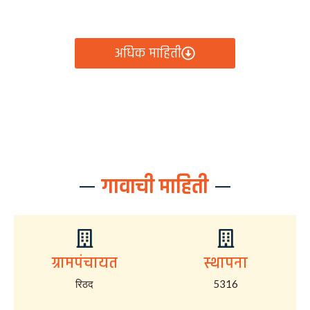
आता रिठद ग्रामपंचायतीचे सर्व निर्णय, विकास कामे, शासकीय
योजना आणि नागरिक सेवा — सर्व काही एका क्लिकवर उपलब्ध!
अधिक माहिती
गावाची माहिती
ग्रामपंचायत
स्थापना
रिठद
5316