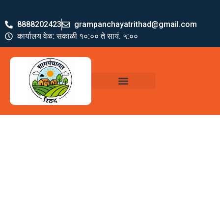
8888202423
grampanchayatrithad@gmail.com
कार्यालय वेळ: सकाळी १०:०० ते सायं. ५:००
ग्रामपंचायत पदाधिकारी
योजना व अभियाने
जमा खर्च पत्रक
ग्रामपंचायत कार्यालय,
रिठद