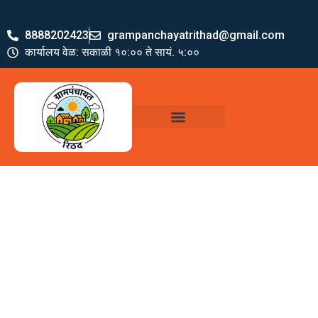
8888202423
grampanchayatrithad@gmail.com
कार्यालय वेळ: सकाळी १०:०० ते सायं. ५:००
ग्रामपंचायत पदाधिकारी
योजना व अभियाने
जमा खर्च पत्रक
ग्रामपंचायत कार्यालय,
रिठद