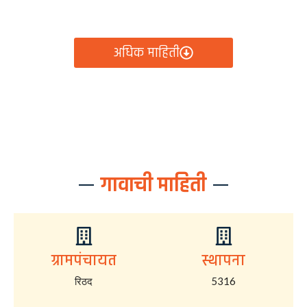
आता रिठद ग्रामपंचायतीचे सर्व निर्णय, विकास कामे, शासकीय
योजना आणि नागरिक सेवा — सर्व काही एका क्लिकवर उपलब्ध!
अधिक माहिती
गावाची माहिती
ग्रामपंचायत
स्थापना
रिठद
5316