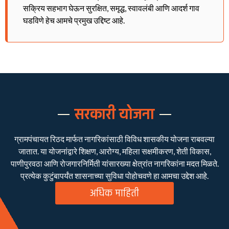
सक्रिय सहभाग घेऊन सुरक्षित, समृद्ध, स्वावलंबी आणि आदर्श गाव
घडविणे हेच आमचे प्रमुख उद्दिष्ट आहे.
सरकारी योजना
ग्रामपंचायत रिठद मार्फत नागरिकांसाठी विविध शासकीय योजना राबवल्या
जातात. या योजनांद्वारे शिक्षण, आरोग्य, महिला सक्षमीकरण, शेती विकास,
पाणीपुरवठा आणि रोजगारनिर्मिती यांसारख्या क्षेत्रांत नागरिकांना मदत मिळते.
प्रत्येक कुटुंबापर्यंत शासनाच्या सुविधा पोहोचवणे हा आमचा उद्देश आहे.
अधिक माहिती