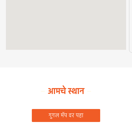
आमचे स्थान
ग्रामपंचायत कार्यालय, रिठद, ता. रिसोड, जि. वाशिम
गुगल मॅप वर पहा