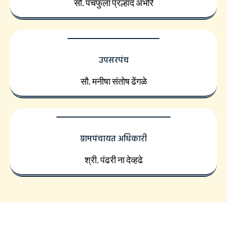
सौ. पंचफुला प्रल्हाद अंभोरे
उपसरपंच
सौ. मनीषा संतोष ढेंगळे
ग्रामपंचायत अधिकारी
श्री. पंढरी ना देव्हढे