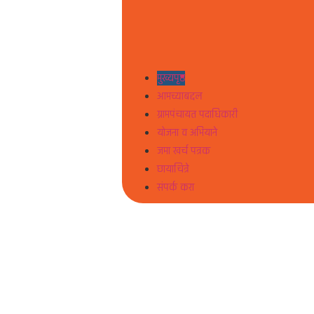
मुख्यपृष्ठ
आमच्याबद्दल
ग्रामपंचायत पदाधिकारी
योजना व अभियाने
जमा खर्च पत्रक
छायाचित्रे
संपर्क करा