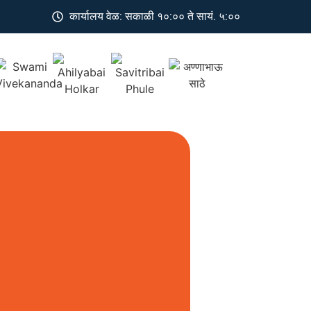
कार्यालय वेळ: सकाळी १०:०० ते सायं. ५:००