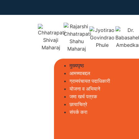
मुख्यपृष्ठ
आमच्याबद्दल
ग्रामपंचायत पदाधिकारी
योजना व अभियाने
जमा खर्च पत्रक
छायाचित्रे
संपर्क करा