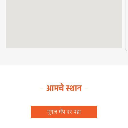
आमचे स्थान
ग्रामपंचायत कार्यालय, रिठद, ता. रिसोड, जि. वाशिम
गुगल मॅप वर पहा