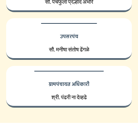
सौ. पंचफुला प्रल्हाद अंभोरे
उपसरपंच
सौ. मनीषा संतोष ढेंगळे
ग्रामपंचायत अधिकारी
श्री. पंढरी ना देव्हढे