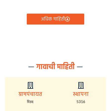
आता रिठद ग्रामपंचायतीचे सर्व निर्णय, विकास कामे, शासकीय
योजना आणि नागरिक सेवा — सर्व काही एका क्लिकवर उपलब्ध!
अधिक माहिती
गावाची माहिती
ग्रामपंचायत
स्थापना
रिठद
5316