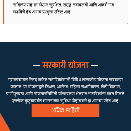
सक्रिय सहभाग घेऊन सुरक्षित, समृद्ध, स्वावलंबी आणि आदर्श गाव
घडविणे हेच आमचे प्रमुख उद्दिष्ट आहे.
सरकारी योजना
ग्रामपंचायत रिठद मार्फत नागरिकांसाठी विविध शासकीय योजना राबवल्या
जातात. या योजनांद्वारे शिक्षण, आरोग्य, महिला सक्षमीकरण, शेती विकास,
पाणीपुरवठा आणि रोजगारनिर्मिती यांसारख्या क्षेत्रांत नागरिकांना मदत मिळते.
प्रत्येक कुटुंबापर्यंत शासनाच्या सुविधा पोहोचवणे हा आमचा उद्देश आहे.
अधिक माहिती