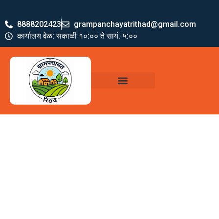
8888202423
grampanchayatrithad@gmail.com
कार्यालय वेळ: सकाळी १०:०० ते सायं. ५:००
ग्रामपंचायत पदाधिकारी
योजना व अभियाने
जमा खर्च पत्रक
ग्रामपंचायत कार्यालय,
रिठद