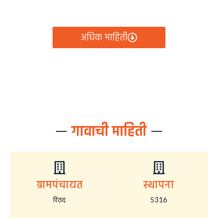
आता रिठद ग्रामपंचायतीचे सर्व निर्णय, विकास कामे, शासकीय
योजना आणि नागरिक सेवा — सर्व काही एका क्लिकवर उपलब्ध!
अधिक माहिती
गावाची माहिती
ग्रामपंचायत
स्थापना
रिठद
5316