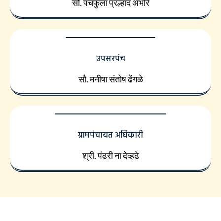
सौ. पंचफुला प्रल्हाद अंभोरे
उपसरपंच
सौ. मनीषा संतोष ढेंगळे
ग्रामपंचायत अधिकारी
श्री. पंढरी ना देव्हढे