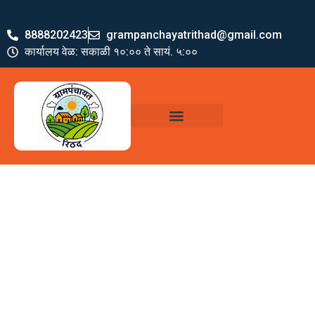
8888202423
grampanchayatrithad@gmail.com
कार्यालय वेळ: सकाळी १०:०० ते सायं. ५:००
ग्रामपंचायत पदाधिकारी
योजना व अभियाने
जमा खर्च पत्रक
ग्रामपंचायत कार्यालय,
रिठद