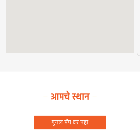
आमचे स्थान
ग्रामपंचायत कार्यालय, रिठद, ता. रिसोड, जि. वाशिम
गुगल मॅप वर पहा