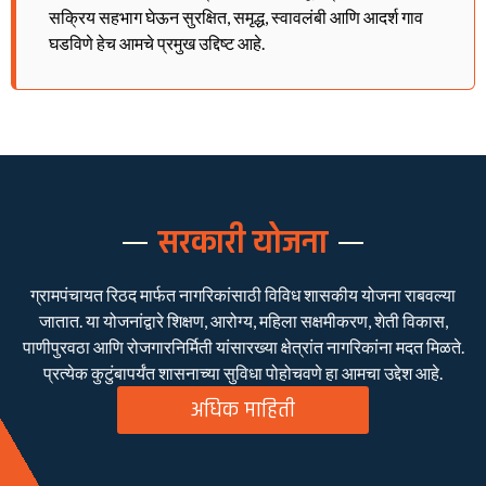
सक्रिय सहभाग घेऊन सुरक्षित, समृद्ध, स्वावलंबी आणि आदर्श गाव
घडविणे हेच आमचे प्रमुख उद्दिष्ट आहे.
सरकारी योजना
ग्रामपंचायत रिठद मार्फत नागरिकांसाठी विविध शासकीय योजना राबवल्या
जातात. या योजनांद्वारे शिक्षण, आरोग्य, महिला सक्षमीकरण, शेती विकास,
पाणीपुरवठा आणि रोजगारनिर्मिती यांसारख्या क्षेत्रांत नागरिकांना मदत मिळते.
प्रत्येक कुटुंबापर्यंत शासनाच्या सुविधा पोहोचवणे हा आमचा उद्देश आहे.
अधिक माहिती