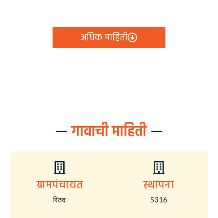
आता रिठद ग्रामपंचायतीचे सर्व निर्णय, विकास कामे, शासकीय
योजना आणि नागरिक सेवा — सर्व काही एका क्लिकवर उपलब्ध!
अधिक माहिती
गावाची माहिती
ग्रामपंचायत
स्थापना
रिठद
5316