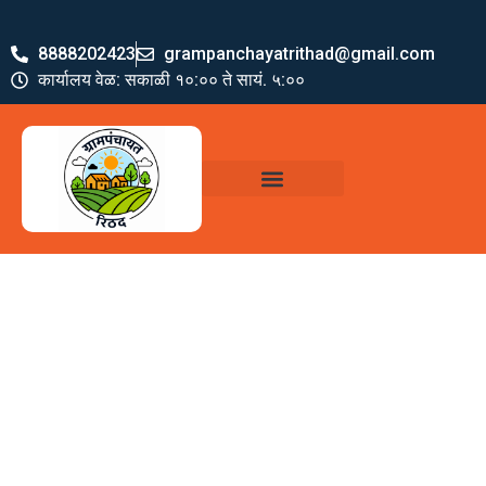
8888202423
grampanchayatrithad@gmail.com
कार्यालय वेळ: सकाळी १०:०० ते सायं. ५:००
ग्रामपंचायत पदाधिकारी
योजना व अभियाने
जमा खर्च पत्रक
ग्रामपंचायत कार्यालय,
रिठद