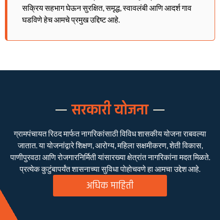
सक्रिय सहभाग घेऊन सुरक्षित, समृद्ध, स्वावलंबी आणि आदर्श गाव
घडविणे हेच आमचे प्रमुख उद्दिष्ट आहे.
सरकारी योजना
ग्रामपंचायत रिठद मार्फत नागरिकांसाठी विविध शासकीय योजना राबवल्या
जातात. या योजनांद्वारे शिक्षण, आरोग्य, महिला सक्षमीकरण, शेती विकास,
पाणीपुरवठा आणि रोजगारनिर्मिती यांसारख्या क्षेत्रांत नागरिकांना मदत मिळते.
प्रत्येक कुटुंबापर्यंत शासनाच्या सुविधा पोहोचवणे हा आमचा उद्देश आहे.
अधिक माहिती