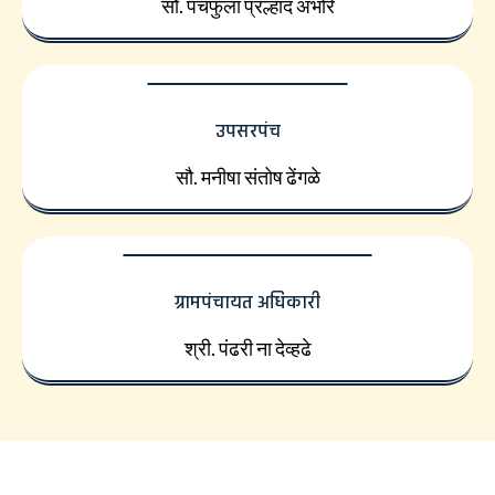
सौ. पंचफुला प्रल्हाद अंभोरे
उपसरपंच
सौ. मनीषा संतोष ढेंगळे
ग्रामपंचायत अधिकारी
श्री. पंढरी ना देव्हढे