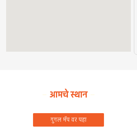
आमचे स्थान
ग्रामपंचायत कार्यालय, रिठद, ता. रिसोड, जि. वाशिम
गुगल मॅप वर पहा