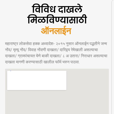
विविध दाखले
मिळविण्यासाठी
ऑ
न
ल
ई
न
अ
र
महाराष्ट्र लोकसेवा हक्क अध्यादेश- २०१५ नुसार ऑनलाईन पद्धतीने जन्म
नोंद/ मृत्यू नोंद/ विवाह नोंदणी दाखला/ दारिद्र्य रेषेखाली असल्याचा
दाखला/ ग्रामपंचायत येणे बाकी दाखला/ ८ अ उतारा/ निराधार असल्याचा
दाखला मागणी करण्यासाठी खालील फॉर्म भरुन पाठवा.