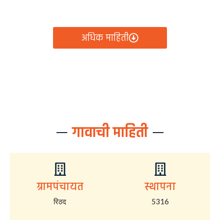
आता रिठद ग्रामपंचायतीचे सर्व निर्णय, विकास कामे, शासकीय
योजना आणि नागरिक सेवा — सर्व काही एका क्लिकवर उपलब्ध!
अधिक माहिती
गावाची माहिती
ग्रामपंचायत
स्थापना
रिठद
5316