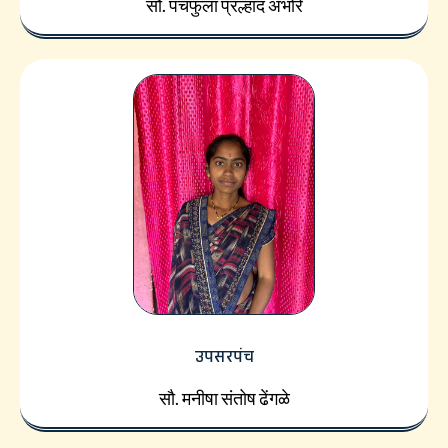
सौ. पंचफुला प्रल्हाद अंभोरे
उपसरपंच
सौ. मनीषा संतोष ढेंगळे