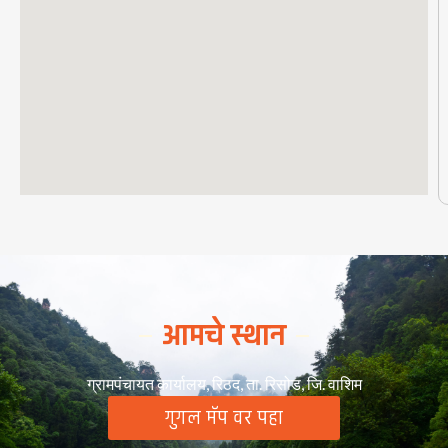
आमचे स्थान
ग्रामपंचायत कार्यालय, रिठद, ता. रिसोड, जि. वाशिम
गुगल मॅप वर पहा