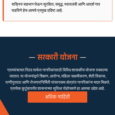
सक्रिय सहभाग घेऊन सुरक्षित, समृद्ध, स्वावलंबी आणि आदर्श गाव
घडविणे हेच आमचे प्रमुख उद्दिष्ट आहे.
सरकारी योजना
ग्रामपंचायत रिठद मार्फत नागरिकांसाठी विविध शासकीय योजना राबवल्या
जातात. या योजनांद्वारे शिक्षण, आरोग्य, महिला सक्षमीकरण, शेती विकास,
पाणीपुरवठा आणि रोजगारनिर्मिती यांसारख्या क्षेत्रांत नागरिकांना मदत मिळते.
प्रत्येक कुटुंबापर्यंत शासनाच्या सुविधा पोहोचवणे हा आमचा उद्देश आहे.
अधिक माहिती