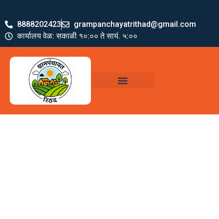
8888202423
grampanchayatrithad@gmail.com
कार्यालय वेळ: सकाळी १०:०० ते सायं. ५:००
ग्रामपंचायत पदाधिकारी
योजना व अभियाने
जमा खर्च पत्रक
ग्रामपंचायत कार्यालय,
रिठद