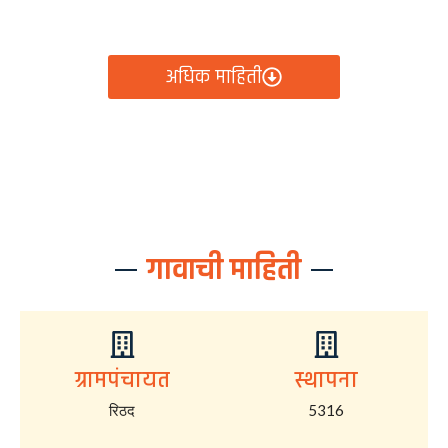
आता रिठद ग्रामपंचायतीचे सर्व निर्णय, विकास कामे, शासकीय
योजना आणि नागरिक सेवा — सर्व काही एका क्लिकवर उपलब्ध!
अधिक माहिती
गावाची माहिती
ग्रामपंचायत
स्थापना
रिठद
5316