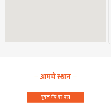
आमचे स्थान
ग्रामपंचायत कार्यालय, रिठद, ता. रिसोड, जि. वाशिम
गुगल मॅप वर पहा