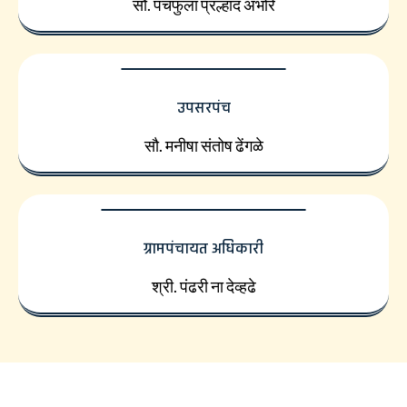
सौ. पंचफुला प्रल्हाद अंभोरे
उपसरपंच
सौ. मनीषा संतोष ढेंगळे
ग्रामपंचायत अधिकारी
श्री. पंढरी ना देव्हढे