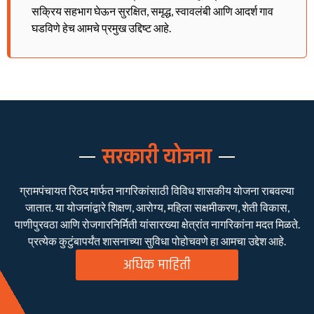
सक्रिय सहभाग घेऊन सुरक्षित, समृद्ध, स्वावलंबी आणि आदर्श गाव
घडविणे हेच आमचे प्रमुख उद्दिष्ट आहे.
सरकारी योजना
ग्रामपंचायत रिठद मार्फत नागरिकांसाठी विविध शासकीय योजना राबवल्या
जातात. या योजनांद्वारे शिक्षण, आरोग्य, महिला सक्षमीकरण, शेती विकास,
पाणीपुरवठा आणि रोजगारनिर्मिती यांसारख्या क्षेत्रांत नागरिकांना मदत मिळते.
प्रत्येक कुटुंबापर्यंत शासनाच्या सुविधा पोहोचवणे हा आमचा उद्देश आहे.
अधिक माहिती