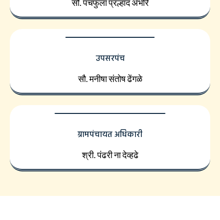
सौ. पंचफुला प्रल्हाद अंभोरे
उपसरपंच
सौ. मनीषा संतोष ढेंगळे
ग्रामपंचायत अधिकारी
श्री. पंढरी ना देव्हढे