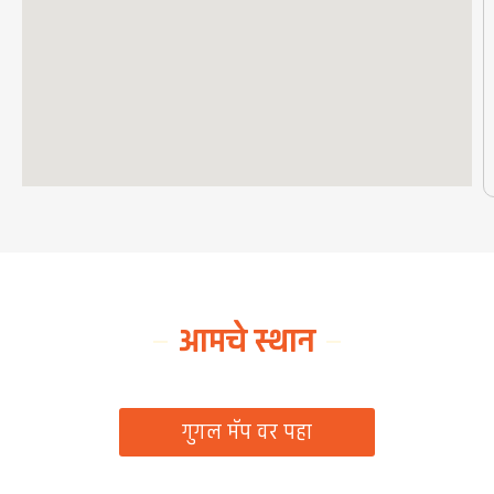
आमचे स्थान
ग्रामपंचायत कार्यालय, रिठद, ता. रिसोड, जि. वाशिम
गुगल मॅप वर पहा