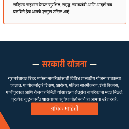
सक्रिय सहभाग घेऊन सुरक्षित, समृद्ध, स्वावलंबी आणि आदर्श गाव
घडविणे हेच आमचे प्रमुख उद्दिष्ट आहे.
सरकारी योजना
ग्रामपंचायत रिठद मार्फत नागरिकांसाठी विविध शासकीय योजना राबवल्या
जातात. या योजनांद्वारे शिक्षण, आरोग्य, महिला सक्षमीकरण, शेती विकास,
पाणीपुरवठा आणि रोजगारनिर्मिती यांसारख्या क्षेत्रांत नागरिकांना मदत मिळते.
प्रत्येक कुटुंबापर्यंत शासनाच्या सुविधा पोहोचवणे हा आमचा उद्देश आहे.
अधिक माहिती