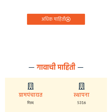
आता रिठद ग्रामपंचायतीचे सर्व निर्णय, विकास कामे, शासकीय
योजना आणि नागरिक सेवा — सर्व काही एका क्लिकवर उपलब्ध!
अधिक माहिती
गावाची माहिती
ग्रामपंचायत
स्थापना
रिठद
5316