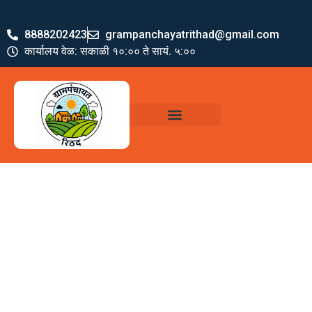
8888202423
grampanchayatrithad@gmail.com
कार्यालय वेळ: सकाळी १०:०० ते सायं. ५:००
ग्रामपंचायत पदाधिकारी
योजना व अभियाने
जमा खर्च पत्रक
ग्रामपंचायत कार्यालय,
रिठद