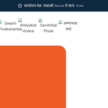
कार्यालय वेळ: सकाळी १०:०० ते सायं. ५:००