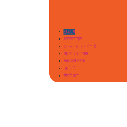
मुख्यपृष्ठ
आमच्याबद्दल
ग्रामपंचायत पदाधिकारी
योजना व अभियाने
जमा खर्च पत्रक
छायाचित्रे
संपर्क करा