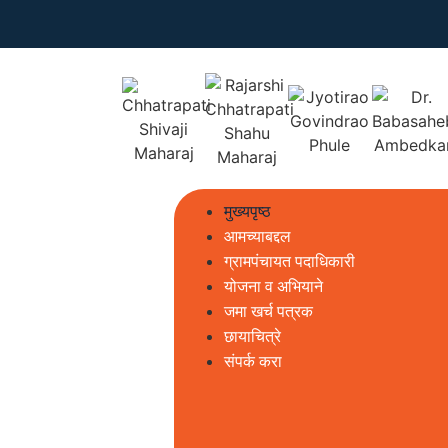
मुख्यपृष्ठ
आमच्याबद्दल
ग्रामपंचायत पदाधिकारी
योजना व अभियाने
जमा खर्च पत्रक
छायाचित्रे
संपर्क करा