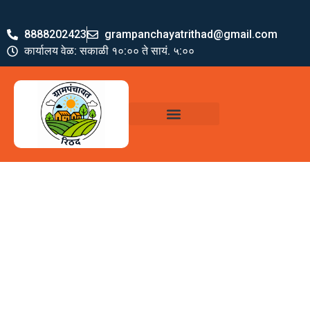
8888202423
grampanchayatrithad@gmail.com
कार्यालय वेळ: सकाळी १०:०० ते सायं. ५:००
ग्रामपंचायत पदाधिकारी
योजना व अभियाने
जमा खर्च पत्रक
ग्रामपंचायत कार्यालय,
रिठद