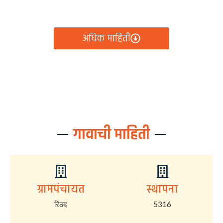
आता रिठद ग्रामपंचायतीचे सर्व निर्णय, विकास कामे, शासकीय
योजना आणि नागरिक सेवा — सर्व काही एका क्लिकवर उपलब्ध!
अधिक माहिती
गावाची माहिती
ग्रामपंचायत
स्थापना
रिठद
5316