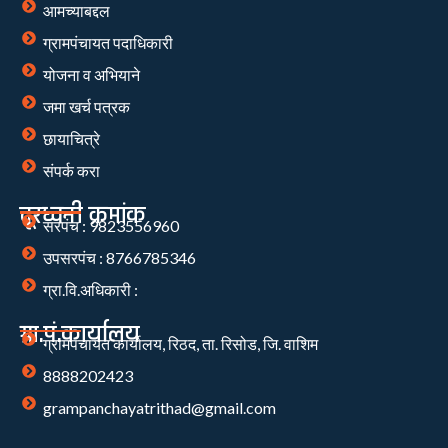
आमच्याबद्दल
ग्रामपंचायत पदाधिकारी
योजना व अभियाने
जमा खर्च पत्रक
छायाचित्रे
संपर्क करा
दूरध्वनी क्रमांक
सरपंच : 9823556960
उपसरपंच : 8766785346
ग्रा.वि.अधिकारी :
ग्रा.पं.कार्यालय
ग्रामपंचायत कार्यालय, रिठद, ता. रिसोड, जि. वाशिम
8888202423
grampanchayatrithad@gmail.com