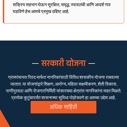
सक्रिय सहभाग घेऊन सुरक्षित, समृद्ध, स्वावलंबी आणि आदर्श गाव
घडविणे हेच आमचे प्रमुख उद्दिष्ट आहे.
सरकारी योजना
ग्रामपंचायत रिठद मार्फत नागरिकांसाठी विविध शासकीय योजना राबवल्या
जातात. या योजनांद्वारे शिक्षण, आरोग्य, महिला सक्षमीकरण, शेती विकास,
पाणीपुरवठा आणि रोजगारनिर्मिती यांसारख्या क्षेत्रांत नागरिकांना मदत मिळते.
प्रत्येक कुटुंबापर्यंत शासनाच्या सुविधा पोहोचवणे हा आमचा उद्देश आहे.
अधिक माहिती