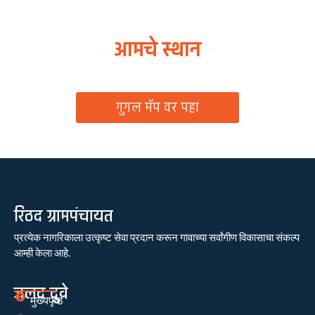
आमचे स्थान
ग्रामपंचायत कार्यालय, रिठद, ता. रिसोड, जि. वाशिम
गुगल मॅप वर पहा
रिठद ग्रामपंचायत
प्रत्येक नागरिकाला उत्कृष्ट सेवा प्रदान करून गावाच्या सर्वांगीण विकासाचा संकल्प
आम्ही केला आहे.
जलद दुवे
मुख्यपृष्ठ