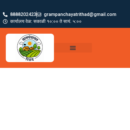
8888202423
grampanchayatrithad@gmail.com
कार्यालय वेळ: सकाळी १०:०० ते सायं. ५:००
ग्रामपंचायत पदाधिकारी
योजना व अभियाने
जमा खर्च पत्रक
ग्रामपंचायत कार्यालय,
रिठद