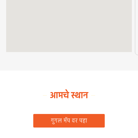
आमचे स्थान
ग्रामपंचायत कार्यालय, रिठद, ता. रिसोड, जि. वाशिम
गुगल मॅप वर पहा