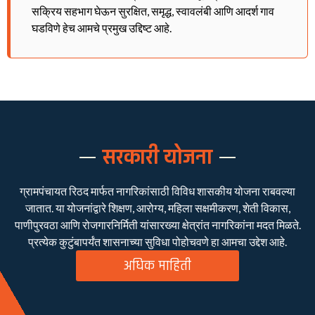
सक्रिय सहभाग घेऊन सुरक्षित, समृद्ध, स्वावलंबी आणि आदर्श गाव
घडविणे हेच आमचे प्रमुख उद्दिष्ट आहे.
सरकारी योजना
ग्रामपंचायत रिठद मार्फत नागरिकांसाठी विविध शासकीय योजना राबवल्या
जातात. या योजनांद्वारे शिक्षण, आरोग्य, महिला सक्षमीकरण, शेती विकास,
पाणीपुरवठा आणि रोजगारनिर्मिती यांसारख्या क्षेत्रांत नागरिकांना मदत मिळते.
प्रत्येक कुटुंबापर्यंत शासनाच्या सुविधा पोहोचवणे हा आमचा उद्देश आहे.
अधिक माहिती