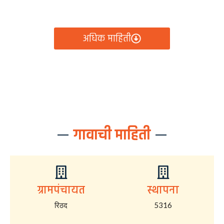
आता रिठद ग्रामपंचायतीचे सर्व निर्णय, विकास कामे, शासकीय
योजना आणि नागरिक सेवा — सर्व काही एका क्लिकवर उपलब्ध!
अधिक माहिती
गावाची माहिती
ग्रामपंचायत
स्थापना
रिठद
5316