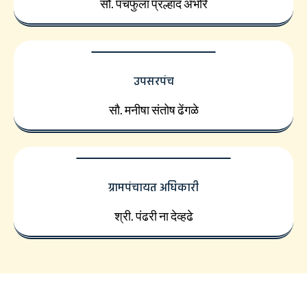
सौ. पंचफुला प्रल्हाद अंभोरे
उपसरपंच
सौ. मनीषा संतोष ढेंगळे
ग्रामपंचायत अधिकारी
श्री. पंढरी ना देव्हढे