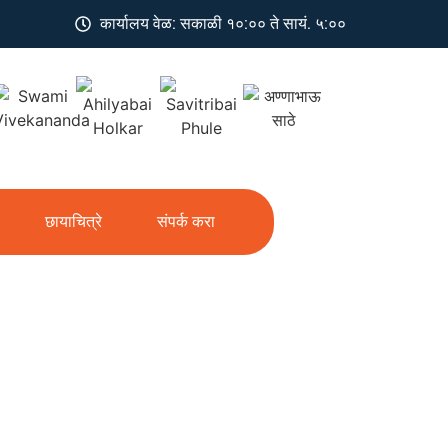
कार्यालय वेळ: सकाळी १०:०० ते सायं. ५:००
छायाचित्रे
संपर्क करा