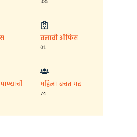
335
िस
तलाठी ऑफिस
01
 पाण्याची
महिला बचत गट
74