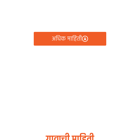
रामपंचायत कार्यालय, र
ायतीचे सर्व निर्णय, विकास कामे, शासकीय योजना आणि नागरिक से
क्लिकवर उपलब्ध!
अधिक माहिती
गावाची माहिती