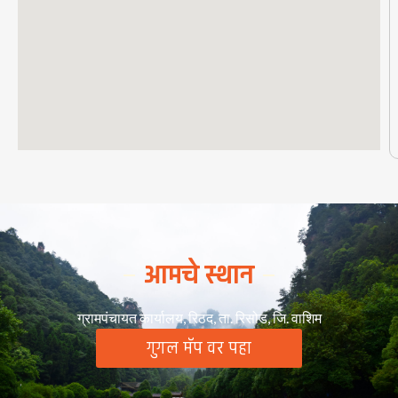
आमचे स्थान
ग्रामपंचायत कार्यालय, रिठद, ता. रिसोड, जि. वाशिम
गुगल मॅप वर पहा