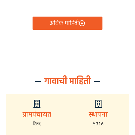
आता रिठद ग्रामपंचायतीचे सर्व निर्णय, विकास कामे, शासकीय
योजना आणि नागरिक सेवा — सर्व काही एका क्लिकवर उपलब्ध!
अधिक माहिती
गावाची माहिती
ग्रामपंचायत
स्थापना
रिठद
5316