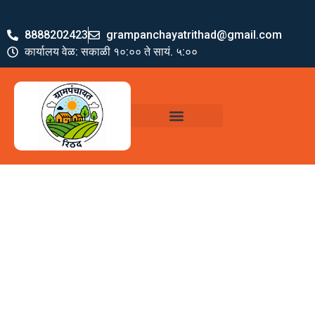
8888202423
grampanchayatrithad@gmail.com
कार्यालय वेळ: सकाळी १०:०० ते सायं. ५:००
ग्रामपंचायत पदाधिकारी
योजना व अभियाने
जमा खर्च पत्रक
ग्रामपंचायत कार्यालय,
रिठद