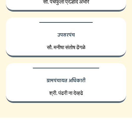
सौ. पंचफुला प्रल्हाद अंभोरे
उपसरपंच
सौ. मनीषा संतोष ढेंगळे
ग्रामपंचायत अधिकारी
श्री. पंढरी ना देव्हढे