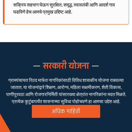
सक्रिय सहभाग घेऊन सुरक्षित, समृद्ध, स्वावलंबी आणि आदर्श गाव
घडविणे हेच आमचे प्रमुख उद्दिष्ट आहे.
सरकारी योजना
ग्रामपंचायत रिठद मार्फत नागरिकांसाठी विविध शासकीय योजना राबवल्या
जातात. या योजनांद्वारे शिक्षण, आरोग्य, महिला सक्षमीकरण, शेती विकास,
पाणीपुरवठा आणि रोजगारनिर्मिती यांसारख्या क्षेत्रांत नागरिकांना मदत मिळते.
प्रत्येक कुटुंबापर्यंत शासनाच्या सुविधा पोहोचवणे हा आमचा उद्देश आहे.
अधिक माहिती