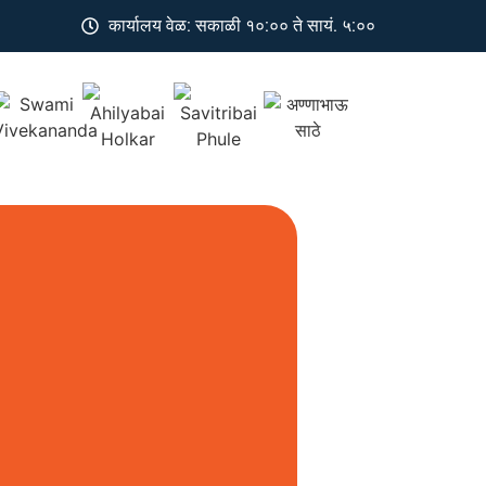
कार्यालय वेळ: सकाळी १०:०० ते सायं. ५:००