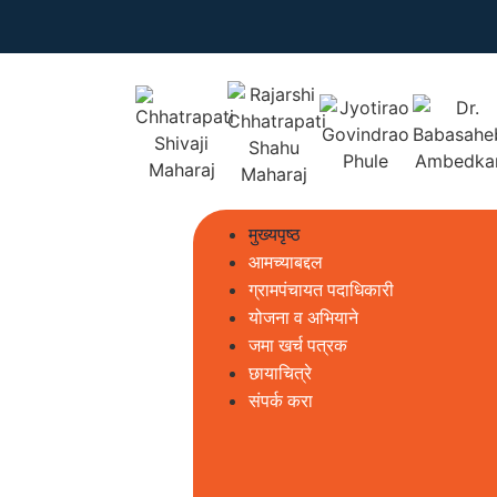
मुख्यपृष्ठ
आमच्याबद्दल
ग्रामपंचायत पदाधिकारी
योजना व अभियाने
जमा खर्च पत्रक
छायाचित्रे
संपर्क करा