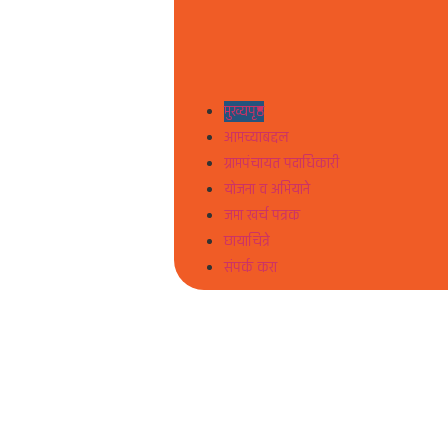
मुख्यपृष्ठ
आमच्याबद्दल
ग्रामपंचायत पदाधिकारी
योजना व अभियाने
जमा खर्च पत्रक
छायाचित्रे
संपर्क करा