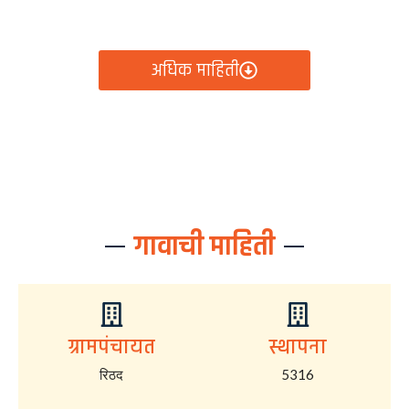
आता रिठद ग्रामपंचायतीचे सर्व निर्णय, विकास कामे, शासकीय
योजना आणि नागरिक सेवा — सर्व काही एका क्लिकवर उपलब्ध!
अधिक माहिती
गावाची माहिती
ग्रामपंचायत
स्थापना
रिठद
5316