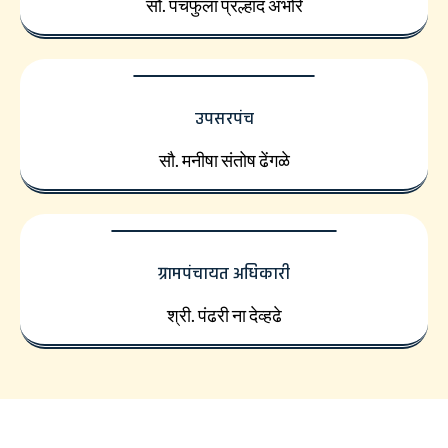
सौ. पंचफुला प्रल्हाद अंभोरे
उपसरपंच
सौ. मनीषा संतोष ढेंगळे
ग्रामपंचायत अधिकारी
श्री. पंढरी ना देव्हढे