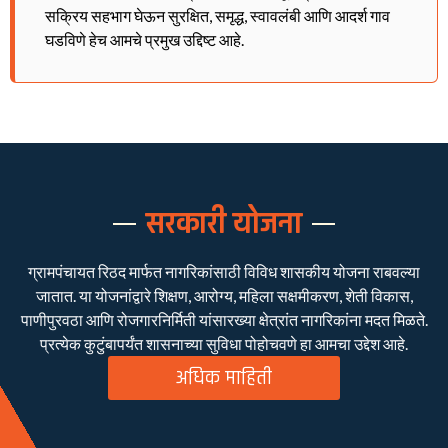
सक्रिय सहभाग घेऊन सुरक्षित, समृद्ध, स्वावलंबी आणि आदर्श गाव
घडविणे हेच आमचे प्रमुख उद्दिष्ट आहे.
सरकारी योजना
ग्रामपंचायत रिठद मार्फत नागरिकांसाठी विविध शासकीय योजना राबवल्या
जातात. या योजनांद्वारे शिक्षण, आरोग्य, महिला सक्षमीकरण, शेती विकास,
पाणीपुरवठा आणि रोजगारनिर्मिती यांसारख्या क्षेत्रांत नागरिकांना मदत मिळते.
प्रत्येक कुटुंबापर्यंत शासनाच्या सुविधा पोहोचवणे हा आमचा उद्देश आहे.
अधिक माहिती