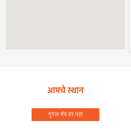
आमचे स्थान
ग्रामपंचायत कार्यालय, रिठद, ता. रिसोड, जि. वाशिम
गुगल मॅप वर पहा