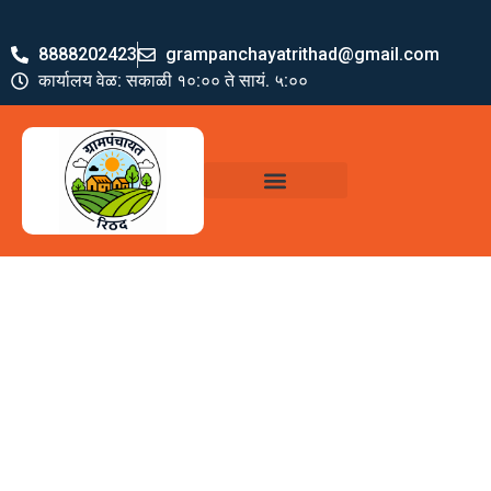
8888202423
grampanchayatrithad@gmail.com
कार्यालय वेळ: सकाळी १०:०० ते सायं. ५:००
ग्रामपंचायत पदाधिकारी
योजना व अभियाने
जमा खर्च पत्रक
ग्रामपंचायत कार्यालय,
रिठद