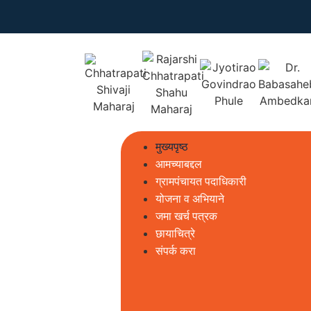
मुख्यपृष्ठ
आमच्याबद्दल
ग्रामपंचायत पदाधिकारी
योजना व अभियाने
जमा खर्च पत्रक
छायाचित्रे
संपर्क करा