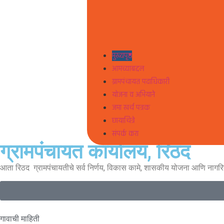
मुख्यपृष्ठ
आमच्याबद्दल
ग्रामपंचायत पदाधिकारी
योजना व अभियाने
जमा खर्च पत्रक
छायाचित्रे
संपर्क करा
ग्रामपंचायत कार्यालय, रिठद
आता रिठद ग्रामपंचायतीचे सर्व निर्णय, विकास कामे, शासकीय योजना आणि नागर
गावाची माहिती