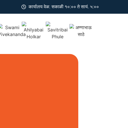
कार्यालय वेळ: सकाळी १०:०० ते सायं. ५:००