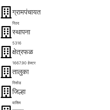
ग्रामपंचायत
रिठद
स्थापना
5316
क्षेत्रफळ
1667.90 हेक्टर
तालुका
रिसोड
जिल्हा
वाशिम