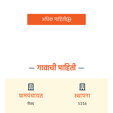
आता रिठद ग्रामपंचायतीचे सर्व निर्णय, विकास कामे, शासकीय
योजना आणि नागरिक सेवा — सर्व काही एका क्लिकवर उपलब्ध!
अधिक माहिती
गावाची माहिती
ग्रामपंचायत
स्थापना
रिठद
5316