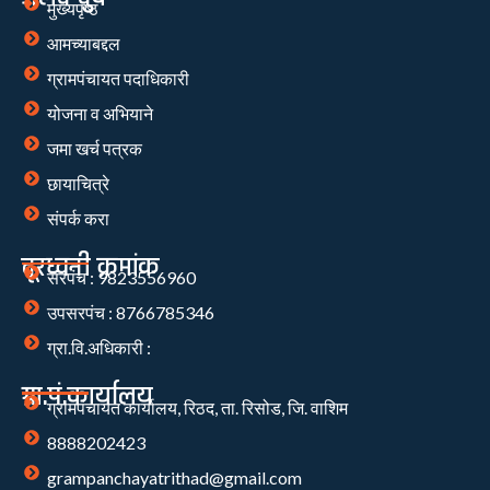
मुख्यपृष्ठ
आमच्याबद्दल
ग्रामपंचायत पदाधिकारी
योजना व अभियाने
जमा खर्च पत्रक
छायाचित्रे
संपर्क करा
दूरध्वनी क्रमांक
सरपंच : 9823556960
उपसरपंच : 8766785346
ग्रा.वि.अधिकारी :
ग्रा.पं.कार्यालय
ग्रामपंचायत कार्यालय, रिठद, ता. रिसोड, जि. वाशिम
8888202423
grampanchayatrithad@gmail.com