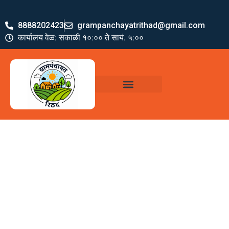
8888202423
grampanchayatrithad@gmail.com
कार्यालय वेळ: सकाळी १०:०० ते सायं. ५:००
ग्रामपंचायत पदाधिकारी
योजना व अभियाने
जमा खर्च पत्रक
ग्रामपंचायत कार्यालय,
रिठद