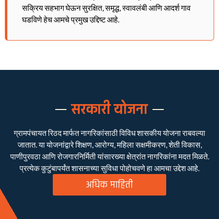
सक्रिय सहभाग घेऊन सुरक्षित, समृद्ध, स्वावलंबी आणि आदर्श गाव
घडविणे हेच आमचे प्रमुख उद्दिष्ट आहे.
सरकारी योजना
ग्रामपंचायत रिठद मार्फत नागरिकांसाठी विविध शासकीय योजना राबवल्या
जातात. या योजनांद्वारे शिक्षण, आरोग्य, महिला सक्षमीकरण, शेती विकास,
पाणीपुरवठा आणि रोजगारनिर्मिती यांसारख्या क्षेत्रांत नागरिकांना मदत मिळते.
प्रत्येक कुटुंबापर्यंत शासनाच्या सुविधा पोहोचवणे हा आमचा उद्देश आहे.
अधिक माहिती