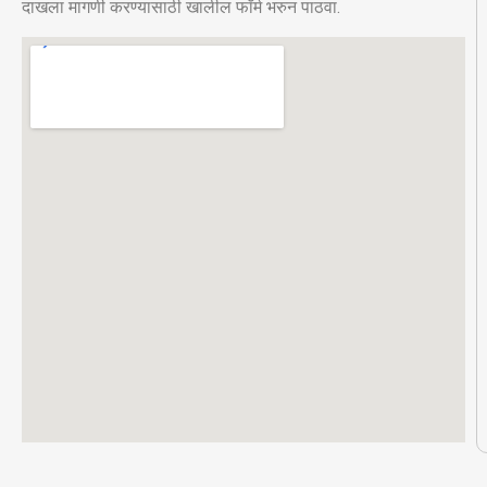
दाखला मागणी करण्यासाठी खालील फॉर्म भरुन पाठवा.