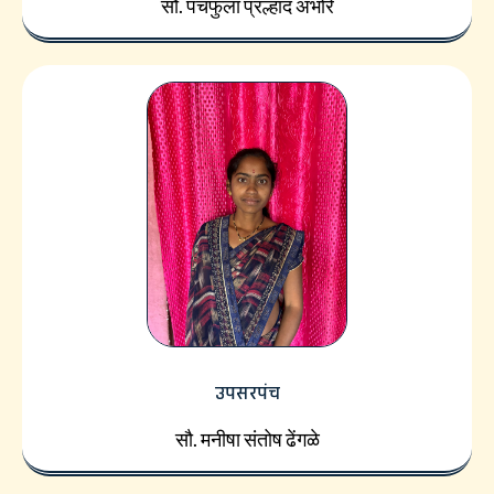
सौ. पंचफुला प्रल्हाद अंभोरे
उपसरपंच
सौ. मनीषा संतोष ढेंगळे