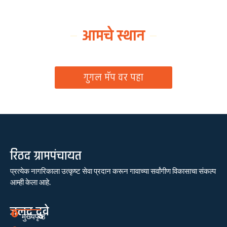
आमचे स्थान
ग्रामपंचायत कार्यालय, रिठद, ता. रिसोड, जि. वाशिम
गुगल मॅप वर पहा
रिठद ग्रामपंचायत
प्रत्येक नागरिकाला उत्कृष्ट सेवा प्रदान करून गावाच्या सर्वांगीण विकासाचा संकल्प
आम्ही केला आहे.
जलद दुवे
मुख्यपृष्ठ