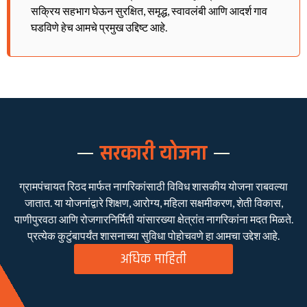
सक्रिय सहभाग घेऊन सुरक्षित, समृद्ध, स्वावलंबी आणि आदर्श गाव
घडविणे हेच आमचे प्रमुख उद्दिष्ट आहे.
सरकारी योजना
ग्रामपंचायत रिठद मार्फत नागरिकांसाठी विविध शासकीय योजना राबवल्या
जातात. या योजनांद्वारे शिक्षण, आरोग्य, महिला सक्षमीकरण, शेती विकास,
पाणीपुरवठा आणि रोजगारनिर्मिती यांसारख्या क्षेत्रांत नागरिकांना मदत मिळते.
प्रत्येक कुटुंबापर्यंत शासनाच्या सुविधा पोहोचवणे हा आमचा उद्देश आहे.
अधिक माहिती