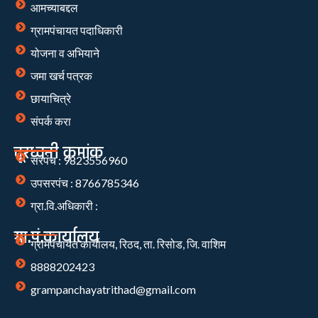
आमच्याबद्दल
ग्रामपंचायत पदाधिकारी
योजना व अभियाने
जमा खर्च पत्रक
छायाचित्रे
संपर्क करा
दूरध्वनी क्रमांक
सरपंच : 9823556960
उपसरपंच : 8766785346
ग्रा.वि.अधिकारी :
ग्रा.पं.कार्यालय
ग्रामपंचायत कार्यालय, रिठद, ता. रिसोड, जि. वाशिम
8888202423
grampanchayatrithad@gmail.com