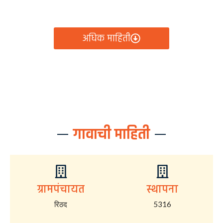
आता रिठद ग्रामपंचायतीचे सर्व निर्णय, विकास कामे, शासकीय
योजना आणि नागरिक सेवा — सर्व काही एका क्लिकवर उपलब्ध!
अधिक माहिती
गावाची माहिती
ग्रामपंचायत
स्थापना
रिठद
5316