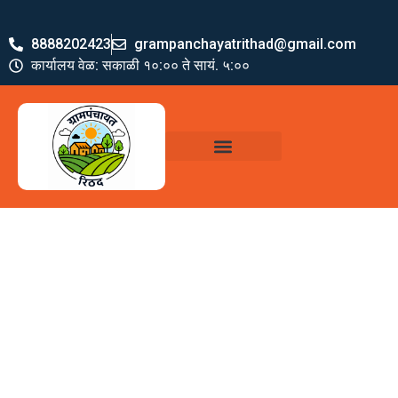
8888202423
grampanchayatrithad@gmail.com
कार्यालय वेळ: सकाळी १०:०० ते सायं. ५:००
ग्रामपंचायत पदाधिकारी
योजना व अभियाने
जमा खर्च पत्रक
ग्रामपंचायत कार्यालय,
रिठद