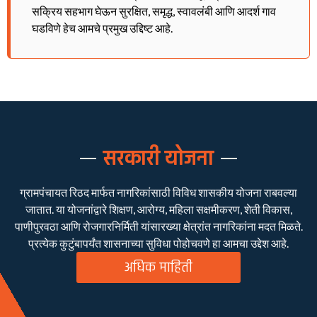
सक्रिय सहभाग घेऊन सुरक्षित, समृद्ध, स्वावलंबी आणि आदर्श गाव
घडविणे हेच आमचे प्रमुख उद्दिष्ट आहे.
सरकारी योजना
ग्रामपंचायत रिठद मार्फत नागरिकांसाठी विविध शासकीय योजना राबवल्या
जातात. या योजनांद्वारे शिक्षण, आरोग्य, महिला सक्षमीकरण, शेती विकास,
पाणीपुरवठा आणि रोजगारनिर्मिती यांसारख्या क्षेत्रांत नागरिकांना मदत मिळते.
प्रत्येक कुटुंबापर्यंत शासनाच्या सुविधा पोहोचवणे हा आमचा उद्देश आहे.
अधिक माहिती