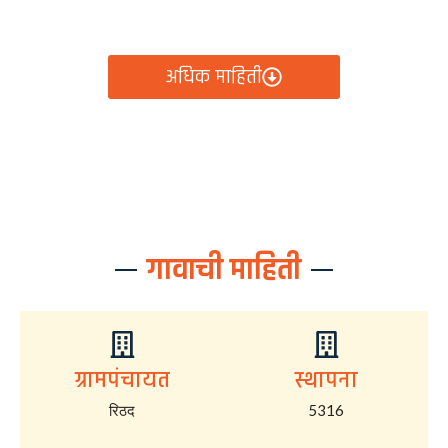
आता रिठद ग्रामपंचायतीचे सर्व निर्णय, विकास कामे, शासकीय
योजना आणि नागरिक सेवा — सर्व काही एका क्लिकवर उपलब्ध!
अधिक माहिती
गावाची माहिती
ग्रामपंचायत
स्थापना
रिठद
5316