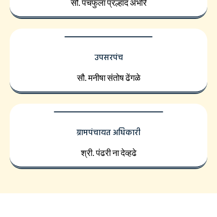
सौ. पंचफुला प्रल्हाद अंभोरे
उपसरपंच
सौ. मनीषा संतोष ढेंगळे
ग्रामपंचायत अधिकारी
श्री. पंढरी ना देव्हढे