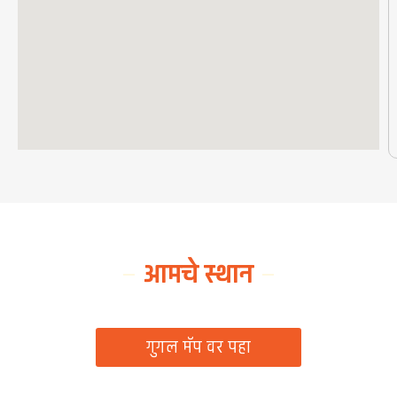
आमचे स्थान
ग्रामपंचायत कार्यालय, रिठद, ता. रिसोड, जि. वाशिम
गुगल मॅप वर पहा