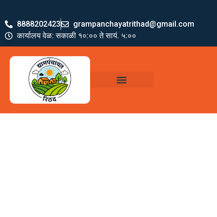
8888202423
grampanchayatrithad@gmail.com
कार्यालय वेळ: सकाळी १०:०० ते सायं. ५:००
ग्रामपंचायत पदाधिकारी
योजना व अभियाने
जमा खर्च पत्रक
ग्रामपंचायत कार्यालय,
रिठद