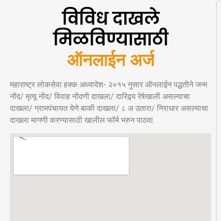
विविध दाखले
मिळविण्यासाठी
ऑ
न
ल
ई
न
अ
र
महाराष्ट्र लोकसेवा हक्क अध्यादेश- २०१५ नुसार ऑनलाईन पद्धतीने जन्म
नोंद/ मृत्यू नोंद/ विवाह नोंदणी दाखला/ दारिद्र्य रेषेखाली असल्याचा
दाखला/ ग्रामपंचायत येणे बाकी दाखला/ ८ अ उतारा/ निराधार असल्याचा
दाखला मागणी करण्यासाठी खालील फॉर्म भरुन पाठवा.