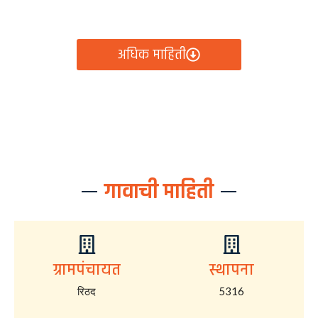
आता रिठद ग्रामपंचायतीचे सर्व निर्णय, विकास कामे, शासकीय
योजना आणि नागरिक सेवा — सर्व काही एका क्लिकवर उपलब्ध!
अधिक माहिती
गावाची माहिती
ग्रामपंचायत
स्थापना
रिठद
5316