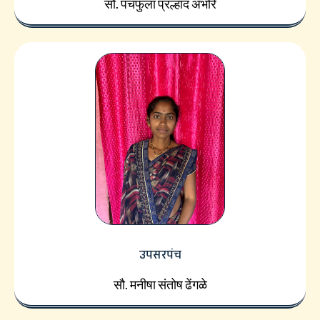
सौ. पंचफुला प्रल्हाद अंभोरे
उपसरपंच
सौ. मनीषा संतोष ढेंगळे