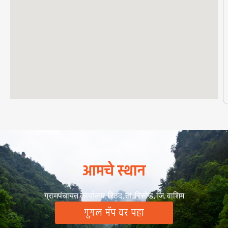
आमचे स्थान
ग्रामपंचायत कार्यालय, रिठद, ता. रिसोड, जि. वाशिम
गुगल मॅप वर पहा