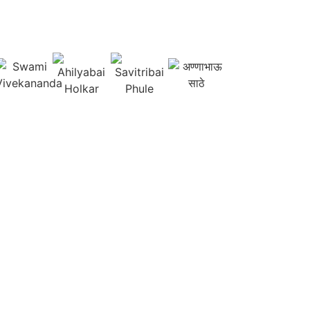
कार्यालय वेळ: सकाळी १०:०० ते सायं. ५:००
छायाचित्रे
संपर्क करा