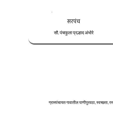
सरपंच
सौ. पंचफुला प्रल्हाद अंभोरे
ग्रामपंचायत गावातील पाणीपुरवठा, स्वच्छता, रस्