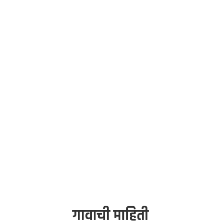
रामपंचायत कार्यालय, र
ायतीचे सर्व निर्णय, विकास कामे, शासकीय योजना आणि नागरिक से
क्लिकवर उपलब्ध!
अधिक माहिती
गावाची माहिती