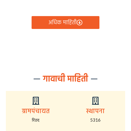
आता रिठद ग्रामपंचायतीचे सर्व निर्णय, विकास कामे, शासकीय
योजना आणि नागरिक सेवा — सर्व काही एका क्लिकवर उपलब्ध!
अधिक माहिती
गावाची माहिती
ग्रामपंचायत
स्थापना
रिठद
5316