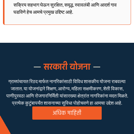
सक्रिय सहभाग घेऊन सुरक्षित, समृद्ध, स्वावलंबी आणि आदर्श गाव
घडविणे हेच आमचे प्रमुख उद्दिष्ट आहे.
सरकारी योजना
ग्रामपंचायत रिठद मार्फत नागरिकांसाठी विविध शासकीय योजना राबवल्या
जातात. या योजनांद्वारे शिक्षण, आरोग्य, महिला सक्षमीकरण, शेती विकास,
पाणीपुरवठा आणि रोजगारनिर्मिती यांसारख्या क्षेत्रांत नागरिकांना मदत मिळते.
प्रत्येक कुटुंबापर्यंत शासनाच्या सुविधा पोहोचवणे हा आमचा उद्देश आहे.
अधिक माहिती