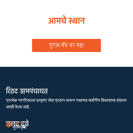
आमचे स्थान
ग्रामपंचायत कार्यालय, रिठद, ता. रिसोड, जि. वाशिम
गुगल मॅप वर पहा
रिठद ग्रामपंचायत
प्रत्येक नागरिकाला उत्कृष्ट सेवा प्रदान करून गावाच्या सर्वांगीण विकासाचा संकल्प
आम्ही केला आहे.
जलद दुवे
मुख्यपृष्ठ