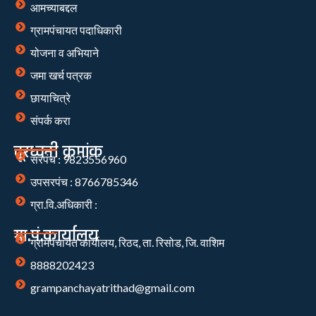
आमच्याबद्दल
ग्रामपंचायत पदाधिकारी
योजना व अभियाने
जमा खर्च पत्रक
छायाचित्रे
संपर्क करा
दूरध्वनी क्रमांक
सरपंच : 9823556960
उपसरपंच : 8766785346
ग्रा.वि.अधिकारी :
ग्रा.पं.कार्यालय
ग्रामपंचायत कार्यालय, रिठद, ता. रिसोड, जि. वाशिम
8888202423
grampanchayatrithad@gmail.com