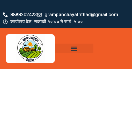
8888202423
grampanchayatrithad@gmail.com
कार्यालय वेळ: सकाळी १०:०० ते सायं. ५:००
ग्रामपंचायत पदाधिकारी
योजना व अभियाने
जमा खर्च पत्रक
ग्रामपंचायत कार्यालय,
रिठद