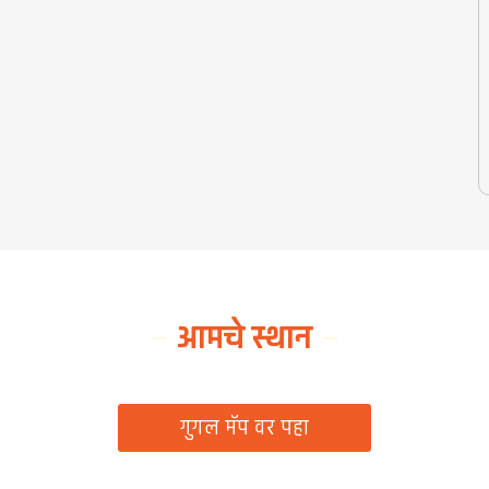
आमचे स्थान
ग्रामपंचायत कार्यालय, रिठद, ता. रिसोड, जि. वाशिम
गुगल मॅप वर पहा