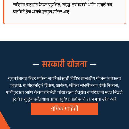
सक्रिय सहभाग घेऊन सुरक्षित, समृद्ध, स्वावलंबी आणि आदर्श गाव
घडविणे हेच आमचे प्रमुख उद्दिष्ट आहे.
सरकारी योजना
ग्रामपंचायत रिठद मार्फत नागरिकांसाठी विविध शासकीय योजना राबवल्या
जातात. या योजनांद्वारे शिक्षण, आरोग्य, महिला सक्षमीकरण, शेती विकास,
पाणीपुरवठा आणि रोजगारनिर्मिती यांसारख्या क्षेत्रांत नागरिकांना मदत मिळते.
प्रत्येक कुटुंबापर्यंत शासनाच्या सुविधा पोहोचवणे हा आमचा उद्देश आहे.
अधिक माहिती