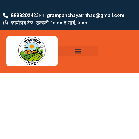
8888202423
grampanchayatrithad@gmail.com
कार्यालय वेळ: सकाळी १०:०० ते सायं. ५:००
ग्रामपंचायत पदाधिकारी
योजना व अभियाने
जमा खर्च पत्रक
ग्रामपंचायत कार्यालय,
रिठद