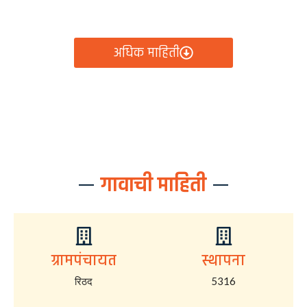
आता रिठद ग्रामपंचायतीचे सर्व निर्णय, विकास कामे, शासकीय
योजना आणि नागरिक सेवा — सर्व काही एका क्लिकवर उपलब्ध!
अधिक माहिती
गावाची माहिती
ग्रामपंचायत
स्थापना
रिठद
5316