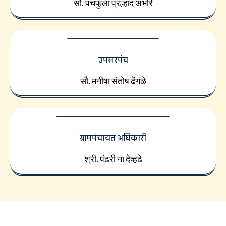
सौ. पंचफुला प्रल्हाद अंभोरे
उपसरपंच
सौ. मनीषा संतोष ढेंगळे
ग्रामपंचायत अधिकारी
श्री. पंढरी ना देव्हढे