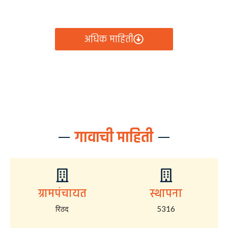
आता रिठद ग्रामपंचायतीचे सर्व निर्णय, विकास कामे, शासकीय
योजना आणि नागरिक सेवा — सर्व काही एका क्लिकवर उपलब्ध!
अधिक माहिती
गावाची माहिती
ग्रामपंचायत
स्थापना
रिठद
5316