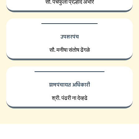
सौ. पंचफुला प्रल्हाद अंभोरे
उपसरपंच
सौ. मनीषा संतोष ढेंगळे
ग्रामपंचायत अधिकारी
श्री. पंढरी ना देव्हढे