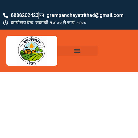
8888202423
grampanchayatrithad@gmail.com
कार्यालय वेळ: सकाळी १०:०० ते सायं. ५:००
ग्रामपंचायत पदाधिकारी
योजना व अभियाने
जमा खर्च पत्रक
ग्रामपंचायत कार्यालय,
रिठद