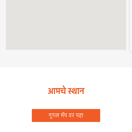
आमचे स्थान
ग्रामपंचायत कार्यालय, रिठद, ता. रिसोड, जि. वाशिम
गुगल मॅप वर पहा