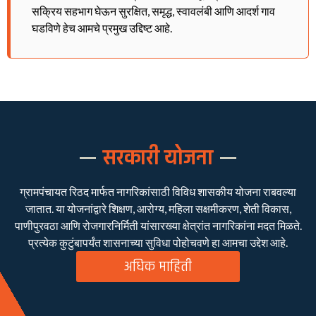
सक्रिय सहभाग घेऊन सुरक्षित, समृद्ध, स्वावलंबी आणि आदर्श गाव
घडविणे हेच आमचे प्रमुख उद्दिष्ट आहे.
सरकारी योजना
ग्रामपंचायत रिठद मार्फत नागरिकांसाठी विविध शासकीय योजना राबवल्या
जातात. या योजनांद्वारे शिक्षण, आरोग्य, महिला सक्षमीकरण, शेती विकास,
पाणीपुरवठा आणि रोजगारनिर्मिती यांसारख्या क्षेत्रांत नागरिकांना मदत मिळते.
प्रत्येक कुटुंबापर्यंत शासनाच्या सुविधा पोहोचवणे हा आमचा उद्देश आहे.
अधिक माहिती