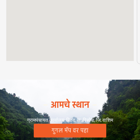
आमचे स्थान
ग्रामपंचायत कार्यालय, रिठद, ता. रिसोड, जि. वाशिम
गुगल मॅप वर पहा