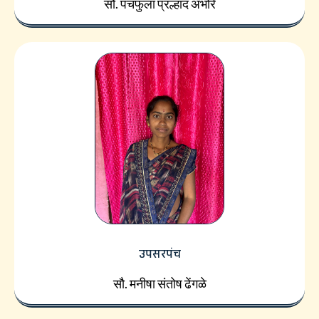
सौ. पंचफुला प्रल्हाद अंभोरे
उपसरपंच
सौ. मनीषा संतोष ढेंगळे