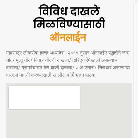
विविध दाखले
मिळविण्यासाठी
ऑ
न
ल
ई
न
अ
र
महाराष्ट्र लोकसेवा हक्क अध्यादेश- २०१५ नुसार ऑनलाईन पद्धतीने जन्म
नोंद/ मृत्यू नोंद/ विवाह नोंदणी दाखला/ दारिद्र्य रेषेखाली असल्याचा
दाखला/ ग्रामपंचायत येणे बाकी दाखला/ ८ अ उतारा/ निराधार असल्याचा
दाखला मागणी करण्यासाठी खालील फॉर्म भरुन पाठवा.