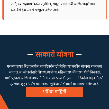
सक्रिय सहभाग घेऊन सुरक्षित, समृद्ध, स्वावलंबी आणि आदर्श गाव
घडविणे हेच आमचे प्रमुख उद्दिष्ट आहे.
सरकारी योजना
ग्रामपंचायत रिठद मार्फत नागरिकांसाठी विविध शासकीय योजना राबवल्या
जातात. या योजनांद्वारे शिक्षण, आरोग्य, महिला सक्षमीकरण, शेती विकास,
पाणीपुरवठा आणि रोजगारनिर्मिती यांसारख्या क्षेत्रांत नागरिकांना मदत मिळते.
प्रत्येक कुटुंबापर्यंत शासनाच्या सुविधा पोहोचवणे हा आमचा उद्देश आहे.
अधिक माहिती