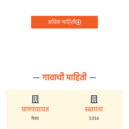
आता रिठद ग्रामपंचायतीचे सर्व निर्णय, विकास कामे, शासकीय
योजना आणि नागरिक सेवा — सर्व काही एका क्लिकवर उपलब्ध!
अधिक माहिती
गावाची माहिती
ग्रामपंचायत
स्थापना
रिठद
5316