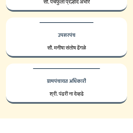
सौ. पंचफुला प्रल्हाद अंभोरे
उपसरपंच
सौ. मनीषा संतोष ढेंगळे
ग्रामपंचायत अधिकारी
श्री. पंढरी ना देव्हढे