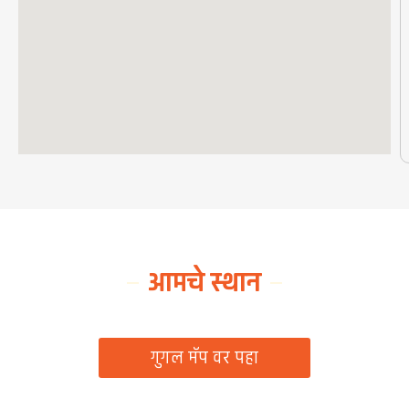
आमचे स्थान
ग्रामपंचायत कार्यालय, रिठद, ता. रिसोड, जि. वाशिम
गुगल मॅप वर पहा