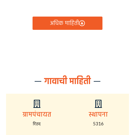
आता रिठद ग्रामपंचायतीचे सर्व निर्णय, विकास कामे, शासकीय
योजना आणि नागरिक सेवा — सर्व काही एका क्लिकवर उपलब्ध!
अधिक माहिती
गावाची माहिती
ग्रामपंचायत
स्थापना
रिठद
5316