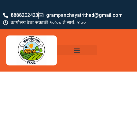
8888202423
grampanchayatrithad@gmail.com
कार्यालय वेळ: सकाळी १०:०० ते सायं. ५:००
ग्रामपंचायत पदाधिकारी
योजना व अभियाने
जमा खर्च पत्रक
ग्रामपंचायत कार्यालय,
रिठद