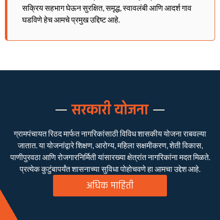
सक्रिय सहभाग घेऊन सुरक्षित, समृद्ध, स्वावलंबी आणि आदर्श गाव
घडविणे हेच आमचे प्रमुख उद्दिष्ट आहे.
सरकारी योजना
ग्रामपंचायत रिठद मार्फत नागरिकांसाठी विविध शासकीय योजना राबवल्या
जातात. या योजनांद्वारे शिक्षण, आरोग्य, महिला सक्षमीकरण, शेती विकास,
पाणीपुरवठा आणि रोजगारनिर्मिती यांसारख्या क्षेत्रांत नागरिकांना मदत मिळते.
प्रत्येक कुटुंबापर्यंत शासनाच्या सुविधा पोहोचवणे हा आमचा उद्देश आहे.
अधिक माहिती