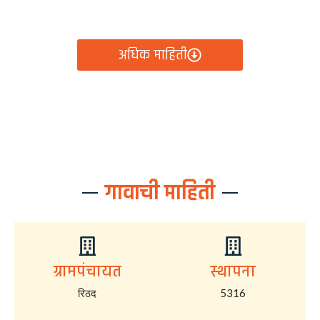
आता रिठद ग्रामपंचायतीचे सर्व निर्णय, विकास कामे, शासकीय
योजना आणि नागरिक सेवा — सर्व काही एका क्लिकवर उपलब्ध!
अधिक माहिती
गावाची माहिती
ग्रामपंचायत
स्थापना
रिठद
5316