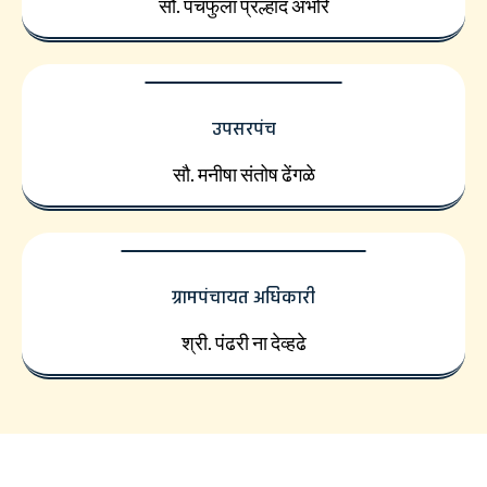
सौ. पंचफुला प्रल्हाद अंभोरे
उपसरपंच
सौ. मनीषा संतोष ढेंगळे
ग्रामपंचायत अधिकारी
श्री. पंढरी ना देव्हढे