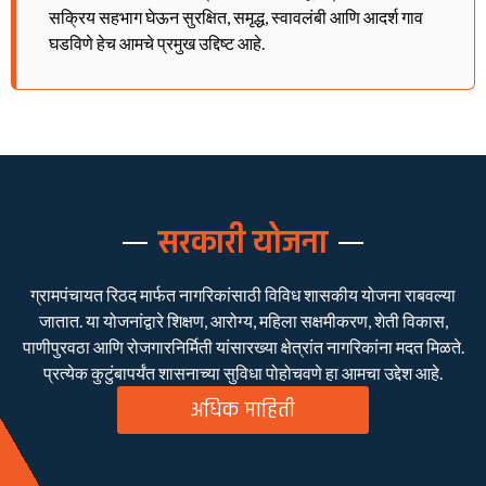
सक्रिय सहभाग घेऊन सुरक्षित, समृद्ध, स्वावलंबी आणि आदर्श गाव
घडविणे हेच आमचे प्रमुख उद्दिष्ट आहे.
सरकारी योजना
ग्रामपंचायत रिठद मार्फत नागरिकांसाठी विविध शासकीय योजना राबवल्या
जातात. या योजनांद्वारे शिक्षण, आरोग्य, महिला सक्षमीकरण, शेती विकास,
पाणीपुरवठा आणि रोजगारनिर्मिती यांसारख्या क्षेत्रांत नागरिकांना मदत मिळते.
प्रत्येक कुटुंबापर्यंत शासनाच्या सुविधा पोहोचवणे हा आमचा उद्देश आहे.
अधिक माहिती