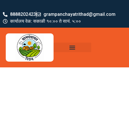
8888202423
grampanchayatrithad@gmail.com
कार्यालय वेळ: सकाळी १०:०० ते सायं. ५:००
ग्रामपंचायत पदाधिकारी
योजना व अभियाने
जमा खर्च पत्रक
ग्रामपंचायत कार्यालय,
रिठद