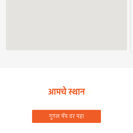
आमचे स्थान
ग्रामपंचायत कार्यालय, रिठद, ता. रिसोड, जि. वाशिम
गुगल मॅप वर पहा