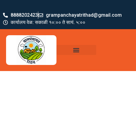
8888202423
grampanchayatrithad@gmail.com
कार्यालय वेळ: सकाळी १०:०० ते सायं. ५:००
ग्रामपंचायत पदाधिकारी
योजना व अभियाने
जमा खर्च पत्रक
ग्रामपंचायत कार्यालय,
रिठद