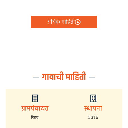
आता रिठद ग्रामपंचायतीचे सर्व निर्णय, विकास कामे, शासकीय
योजना आणि नागरिक सेवा — सर्व काही एका क्लिकवर उपलब्ध!
अधिक माहिती
गावाची माहिती
ग्रामपंचायत
स्थापना
रिठद
5316