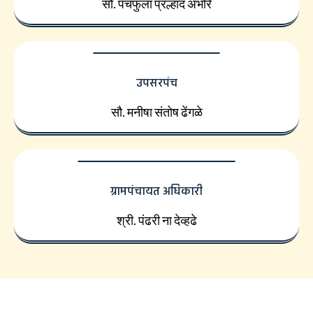
सौ. पंचफुला प्रल्हाद अंभोरे
उपसरपंच
सौ. मनीषा संतोष ढेंगळे
ग्रामपंचायत अधिकारी
श्री. पंढरी ना देव्हढे