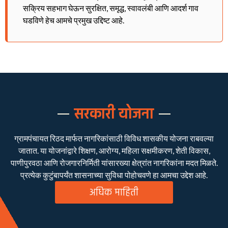
सक्रिय सहभाग घेऊन सुरक्षित, समृद्ध, स्वावलंबी आणि आदर्श गाव
घडविणे हेच आमचे प्रमुख उद्दिष्ट आहे.
सरकारी योजना
ग्रामपंचायत रिठद मार्फत नागरिकांसाठी विविध शासकीय योजना राबवल्या
जातात. या योजनांद्वारे शिक्षण, आरोग्य, महिला सक्षमीकरण, शेती विकास,
पाणीपुरवठा आणि रोजगारनिर्मिती यांसारख्या क्षेत्रांत नागरिकांना मदत मिळते.
प्रत्येक कुटुंबापर्यंत शासनाच्या सुविधा पोहोचवणे हा आमचा उद्देश आहे.
अधिक माहिती