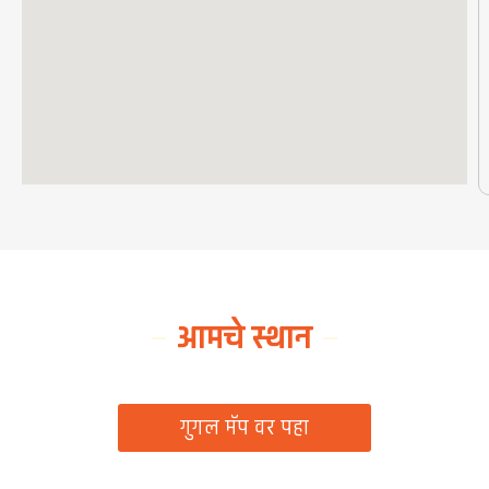
आमचे स्थान
ग्रामपंचायत कार्यालय, रिठद, ता. रिसोड, जि. वाशिम
गुगल मॅप वर पहा