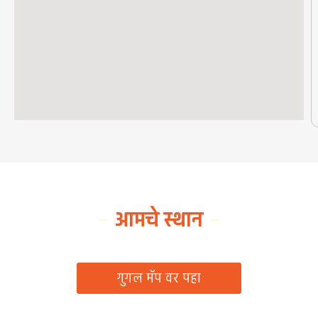
आमचे स्थान
ग्रामपंचायत कार्यालय, रिठद, ता. रिसोड, जि. वाशिम
गुगल मॅप वर पहा