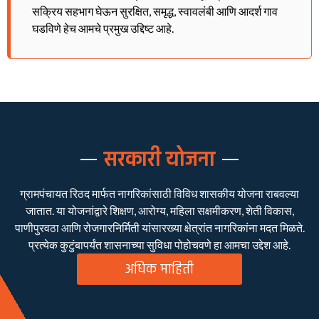
सक्रिय सहभाग घेऊन सुरक्षित, समृद्ध, स्वावलंबी आणि आदर्श गाव
घडविणे हेच आमचे प्रमुख उद्दिष्ट आहे.
सरकारी योजना
ग्रामपंचायत रिठद मार्फत नागरिकांसाठी विविध शासकीय योजना राबवल्या
जातात. या योजनांद्वारे शिक्षण, आरोग्य, महिला सक्षमीकरण, शेती विकास,
पाणीपुरवठा आणि रोजगारनिर्मिती यांसारख्या क्षेत्रांत नागरिकांना मदत मिळते.
प्रत्येक कुटुंबापर्यंत शासनाच्या सुविधा पोहोचवणे हा आमचा उद्देश आहे.
अधिक माहिती