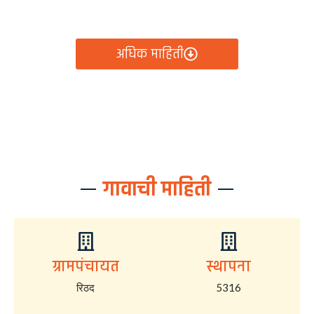
आता रिठद ग्रामपंचायतीचे सर्व निर्णय, विकास कामे, शासकीय
योजना आणि नागरिक सेवा — सर्व काही एका क्लिकवर उपलब्ध!
अधिक माहिती
गावाची माहिती
ग्रामपंचायत
स्थापना
रिठद
5316