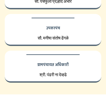
सौ. पंचफुला प्रल्हाद अंभोरे
उपसरपंच
सौ. मनीषा संतोष ढेंगळे
ग्रामपंचायत अधिकारी
श्री. पंढरी ना देव्हढे