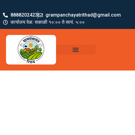
8888202423
grampanchayatrithad@gmail.com
कार्यालय वेळ: सकाळी १०:०० ते सायं. ५:००
ग्रामपंचायत पदाधिकारी
योजना व अभियाने
जमा खर्च पत्रक
ग्रामपंचायत कार्यालय,
रिठद