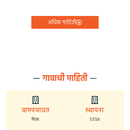
आता रिठद ग्रामपंचायतीचे सर्व निर्णय, विकास कामे, शासकीय
योजना आणि नागरिक सेवा — सर्व काही एका क्लिकवर उपलब्ध!
अधिक माहिती
गावाची माहिती
ग्रामपंचायत
स्थापना
रिठद
5316