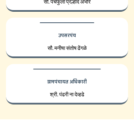
सौ. पंचफुला प्रल्हाद अंभोरे
उपसरपंच
सौ. मनीषा संतोष ढेंगळे
ग्रामपंचायत अधिकारी
श्री. पंढरी ना देव्हढे