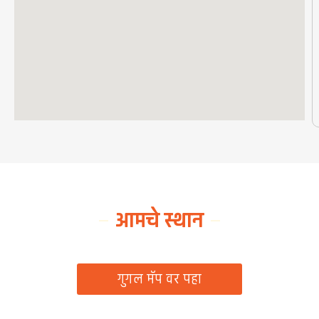
आमचे स्थान
ग्रामपंचायत कार्यालय, रिठद, ता. रिसोड, जि. वाशिम
गुगल मॅप वर पहा