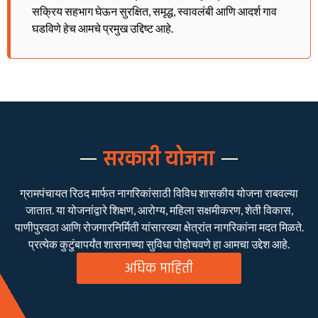
सक्रिय सहभाग घेऊन सुरक्षित, समृद्ध, स्वावलंबी आणि आदर्श गाव
घडविणे हेच आमचे प्रमुख उद्दिष्ट आहे.
सरकारी योजना
ग्रामपंचायत रिठद मार्फत नागरिकांसाठी विविध शासकीय योजना राबवल्या
जातात. या योजनांद्वारे शिक्षण, आरोग्य, महिला सक्षमीकरण, शेती विकास,
पाणीपुरवठा आणि रोजगारनिर्मिती यांसारख्या क्षेत्रांत नागरिकांना मदत मिळते.
प्रत्येक कुटुंबापर्यंत शासनाच्या सुविधा पोहोचवणे हा आमचा उद्देश आहे.
अधिक माहिती