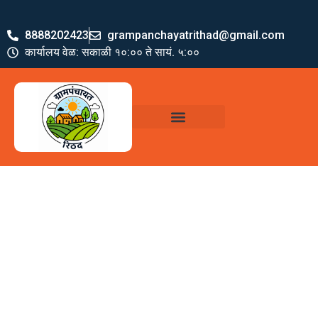
8888202423
grampanchayatrithad@gmail.com
कार्यालय वेळ: सकाळी १०:०० ते सायं. ५:००
ग्रामपंचायत पदाधिकारी
योजना व अभियाने
जमा खर्च पत्रक
ग्रामपंचायत कार्यालय,
रिठद