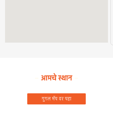
आमचे स्थान
ग्रामपंचायत कार्यालय, रिठद, ता. रिसोड, जि. वाशिम
गुगल मॅप वर पहा