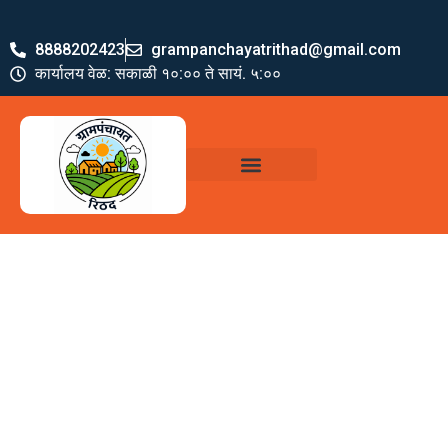
8888202423
grampanchayatrithad@gmail.com
कार्यालय वेळ: सकाळी १०:०० ते सायं. ५:००
ग्रामपंचायत पदाधिकारी
योजना व अभियाने
जमा खर्च पत्रक
ग्रामपंचायत कार्यालय,
रिठद