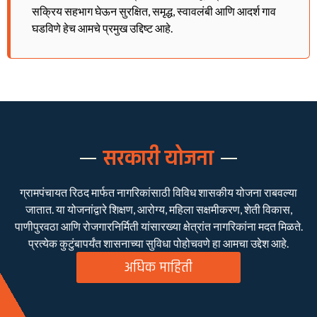
सक्रिय सहभाग घेऊन सुरक्षित, समृद्ध, स्वावलंबी आणि आदर्श गाव
घडविणे हेच आमचे प्रमुख उद्दिष्ट आहे.
सरकारी योजना
ग्रामपंचायत रिठद मार्फत नागरिकांसाठी विविध शासकीय योजना राबवल्या
जातात. या योजनांद्वारे शिक्षण, आरोग्य, महिला सक्षमीकरण, शेती विकास,
पाणीपुरवठा आणि रोजगारनिर्मिती यांसारख्या क्षेत्रांत नागरिकांना मदत मिळते.
प्रत्येक कुटुंबापर्यंत शासनाच्या सुविधा पोहोचवणे हा आमचा उद्देश आहे.
अधिक माहिती