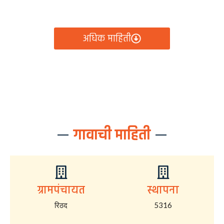
आता रिठद ग्रामपंचायतीचे सर्व निर्णय, विकास कामे, शासकीय
योजना आणि नागरिक सेवा — सर्व काही एका क्लिकवर उपलब्ध!
अधिक माहिती
गावाची माहिती
ग्रामपंचायत
स्थापना
रिठद
5316