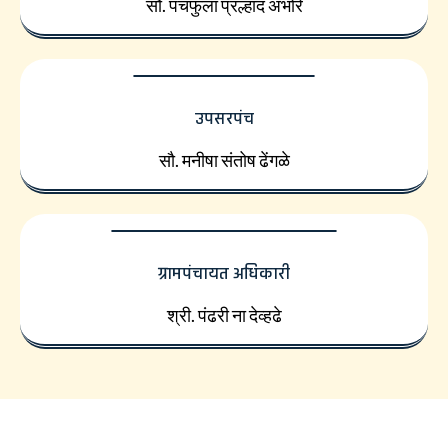
सौ. पंचफुला प्रल्हाद अंभोरे
उपसरपंच
सौ. मनीषा संतोष ढेंगळे
ग्रामपंचायत अधिकारी
श्री. पंढरी ना देव्हढे