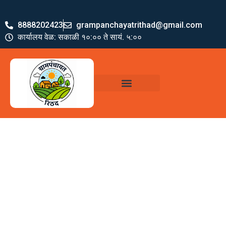
8888202423
grampanchayatrithad@gmail.com
कार्यालय वेळ: सकाळी १०:०० ते सायं. ५:००
ग्रामपंचायत पदाधिकारी
योजना व अभियाने
जमा खर्च पत्रक
ग्रामपंचायत कार्यालय,
रिठद