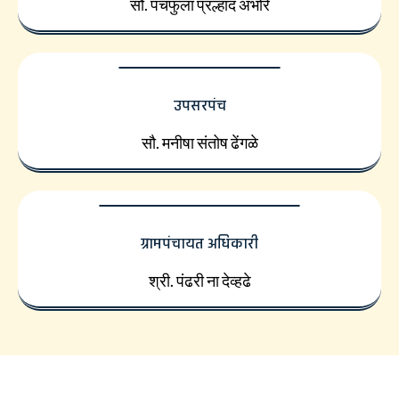
सौ. पंचफुला प्रल्हाद अंभोरे
उपसरपंच
सौ. मनीषा संतोष ढेंगळे
ग्रामपंचायत अधिकारी
श्री. पंढरी ना देव्हढे