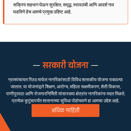
सक्रिय सहभाग घेऊन सुरक्षित, समृद्ध, स्वावलंबी आणि आदर्श गाव
घडविणे हेच आमचे प्रमुख उद्दिष्ट आहे.
सरकारी योजना
ग्रामपंचायत रिठद मार्फत नागरिकांसाठी विविध शासकीय योजना राबवल्या
जातात. या योजनांद्वारे शिक्षण, आरोग्य, महिला सक्षमीकरण, शेती विकास,
पाणीपुरवठा आणि रोजगारनिर्मिती यांसारख्या क्षेत्रांत नागरिकांना मदत मिळते.
प्रत्येक कुटुंबापर्यंत शासनाच्या सुविधा पोहोचवणे हा आमचा उद्देश आहे.
अधिक माहिती