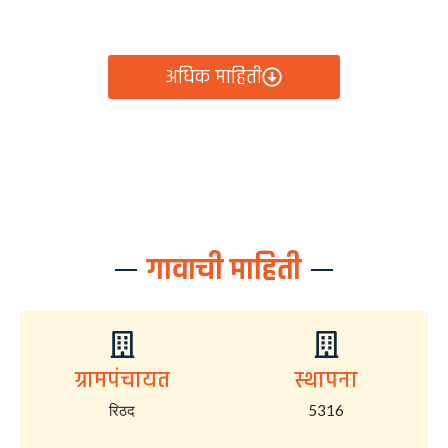
आता रिठद ग्रामपंचायतीचे सर्व निर्णय, विकास कामे, शासकीय
योजना आणि नागरिक सेवा — सर्व काही एका क्लिकवर उपलब्ध!
अधिक माहिती
गावाची माहिती
ग्रामपंचायत
स्थापना
रिठद
5316