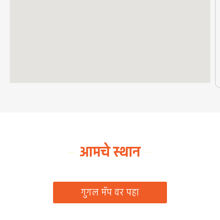
आमचे स्थान
ग्रामपंचायत कार्यालय, रिठद, ता. रिसोड, जि. वाशिम
गुगल मॅप वर पहा