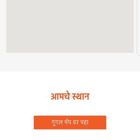
आमचे स्थान
ग्रामपंचायत कार्यालय, रिठद, ता. रिसोड, जि. वाशिम
गुगल मॅप वर पहा