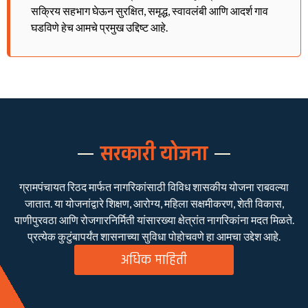
सक्रिय सहभाग घेऊन सुरक्षित, समृद्ध, स्वावलंबी आणि आदर्श गाव
घडविणे हेच आमचे प्रमुख उद्दिष्ट आहे.
सरकारी योजना
ग्रामपंचायत रिठद मार्फत नागरिकांसाठी विविध शासकीय योजना राबवल्या
जातात. या योजनांद्वारे शिक्षण, आरोग्य, महिला सक्षमीकरण, शेती विकास,
पाणीपुरवठा आणि रोजगारनिर्मिती यांसारख्या क्षेत्रांत नागरिकांना मदत मिळते.
प्रत्येक कुटुंबापर्यंत शासनाच्या सुविधा पोहोचवणे हा आमचा उद्देश आहे.
अधिक माहिती