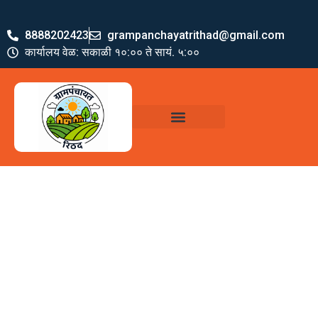
8888202423
grampanchayatrithad@gmail.com
कार्यालय वेळ: सकाळी १०:०० ते सायं. ५:००
ग्रामपंचायत पदाधिकारी
योजना व अभियाने
जमा खर्च पत्रक
ग्रामपंचायत कार्यालय,
रिठद