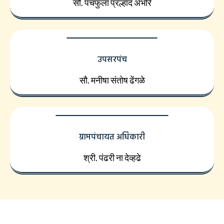
सौ. पंचफुला प्रल्हाद अंभोरे
उपसरपंच
सौ. मनीषा संतोष ढेंगळे
ग्रामपंचायत अधिकारी
श्री. पंढरी ना देव्हढे