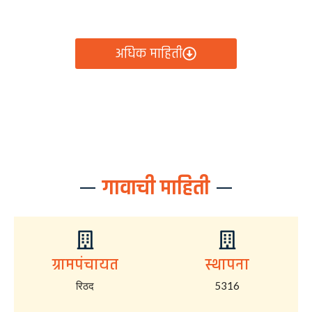
आता रिठद ग्रामपंचायतीचे सर्व निर्णय, विकास कामे, शासकीय
योजना आणि नागरिक सेवा — सर्व काही एका क्लिकवर उपलब्ध!
अधिक माहिती
गावाची माहिती
ग्रामपंचायत
स्थापना
रिठद
5316